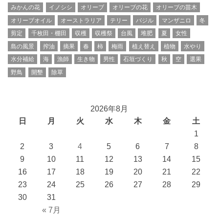
みかんの花
イノシシ
オリーブ
オリーブの花
オリーブの苗木
オリーブオイル
オーストラリア
テリー
バジル
マンザニロ
冬
剪定
千枚田・棚田
収穫
収穫祭
台風
堆肥
夏
女性
島の風景
搾油
摘果
春
柿
梅雨
植え替え
植物
水やり
水分補給
海
漁師
生き物
男性
石垣づくり
秋
空
選果
野鳥
開墾
除草
2026年8月
日
月
火
水
木
金
土
1
2
3
4
5
6
7
8
9
10
11
12
13
14
15
16
17
18
19
20
21
22
23
24
25
26
27
28
29
30
31
« 7月