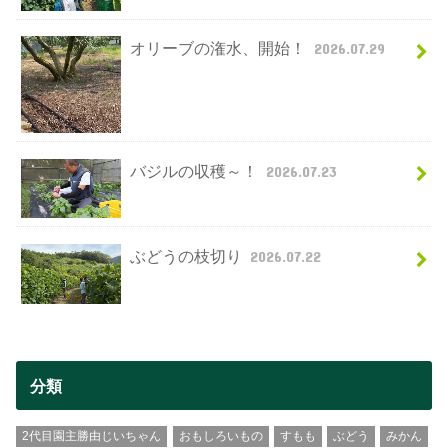
オリーブの潅水、開始！
2026.07.29
バジルの収穫～！
2026.07.23
ぶどうの枝切り
2026.07.22
分類
2代目園主勝由じいちゃん
おもしろいもの
すもも
ぶどう
みかん