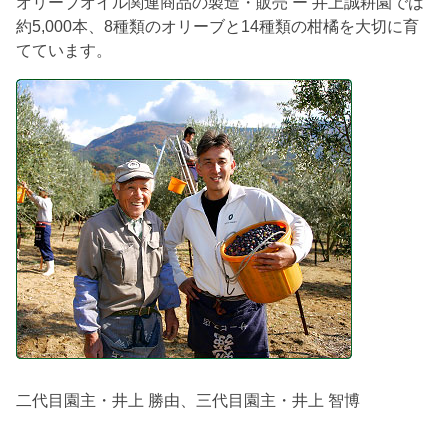
オリーブオイル関連商品の製造・販売 ー 井上誠耕園では
約5,000本、8種類のオリーブと14種類の柑橘を大切に育
てています。
二代目園主・井上 勝由、三代目園主・井上 智博