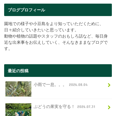
ブログプロフィール
園地での様子や小豆島をより知っていただくために、
日々紹介していきたいと思っています。
動物や植物の話題やスタッフのおもしろ話など、毎日身
近な出来事をお伝えしていく、そんなきままなブログで
す。
最近の投稿
小雨で一息。。。
2026.08.04
ぶどうの果実を守る！
2026.07.31