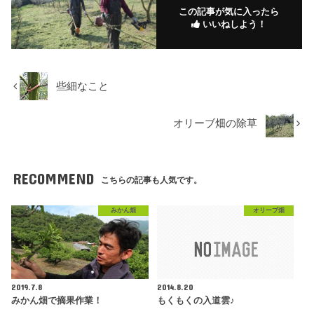
この記事が気に入ったら
いいねしよう！
些細なこと
オリーブ畑の除草
RECOMMEND
こちらの記事も人気です。
みかん畑
オリーブ畑
2019.7.8
2014.8.20
みかん畑で摘果作業！
もくもくの入道雲♪