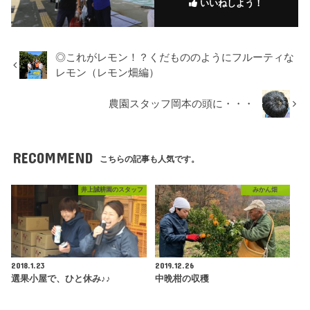
いいねしよう！
◎これがレモン！？くだもののようにフルーティな
レモン（レモン畑編）
農園スタッフ岡本の頭に・・・
RECOMMEND
こちらの記事も人気です。
井上誠耕園のスタッフ
みかん畑
2018.1.23
2019.12.26
選果小屋で、ひと休み♪♪
中晩柑の収穫