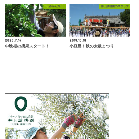
みかん畑
井上誠耕園のスタッフ
2020.7.14
2019.10.18
中晩柑の摘果スタート！
小豆島！秋の太鼓まつり