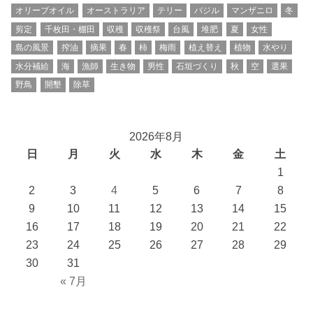
オリーブオイル
オーストラリア
テリー
バジル
マンザニロ
冬
剪定
千枚田・棚田
収穫
収穫祭
台風
堆肥
夏
女性
島の風景
搾油
摘果
春
柿
梅雨
植え替え
植物
水やり
水分補給
海
漁師
生き物
男性
石垣づくり
秋
空
選果
野鳥
開墾
除草
2026年8月
日
月
火
水
木
金
土
1
2
3
4
5
6
7
8
9
10
11
12
13
14
15
16
17
18
19
20
21
22
23
24
25
26
27
28
29
30
31
« 7月