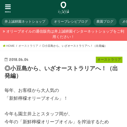
menu
井上誠耕園ネットショップ
オリーブレシピブログ
農園ブログ
メ
オリーブオイルの通信販売は井上誠耕園インターネットショップをご利
用ください！
HOME
オーストラリア
◎小豆島から、いざオーストラリアへ！（出発編）
2018.06.04
オーストラリア
◎小豆島から、いざオーストラリアへ！（出
発編）
毎年、お客様から大人気の
「新鮮檸檬オリーブオイル」！
今年も園主井上とスタッフ岡が、
今年の「新鮮檸檬オリーブオイル」を搾油するため