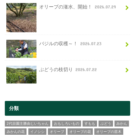
オリーブの潅水、開始！
2026.07.29
バジルの収穫～！
2026.07.23
ぶどうの枝切り
2026.07.22
分類
2代目園主勝由じいちゃん
おもしろいもの
すもも
ぶどう
みかん
みかんの花
イノシシ
オリーブ
オリーブの花
オリーブの苗木