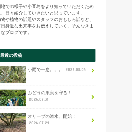
園地での様子や小豆島をより知っていただくため
に、日々紹介していきたいと思っています。
動物や植物の話題やスタッフのおもしろ話など、
毎日身近な出来事をお伝えしていく、そんなきま
まなブログです。
最近の投稿
小雨で一息。。。
2026.08.04
ぶどうの果実を守る！
2026.07.31
オリーブの潅水、開始！
2026.07.29