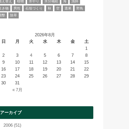
植え替え
植物
水やり
水分補給
海
漁師
生き物
男性
石垣づくり
秋
空
選果
野鳥
開墾
除草
2026年8月
日
月
火
水
木
金
土
1
2
3
4
5
6
7
8
9
10
11
12
13
14
15
16
17
18
19
20
21
22
23
24
25
26
27
28
29
30
31
« 7月
アーカイブ
2006 (51)