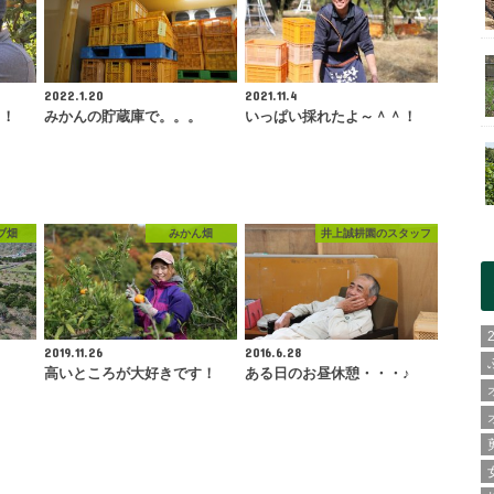
2022.1.20
2021.11.4
！！
みかんの貯蔵庫で。。。
いっぱい採れたよ～＾＾！
ブ畑
みかん畑
井上誠耕園のスタッフ
2019.11.26
2016.6.28
高いところが大好きです！
ある日のお昼休憩・・・♪