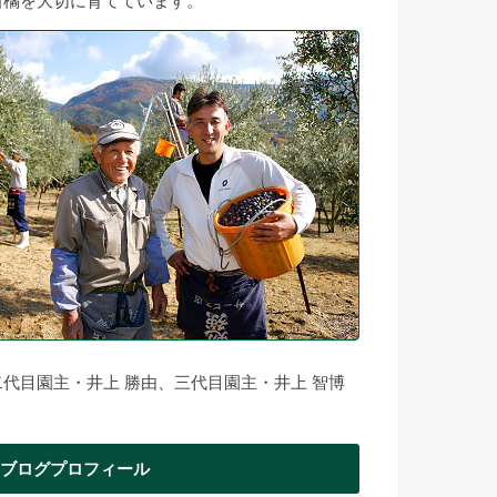
柑橘を大切に育てています。
二代目園主・井上 勝由、三代目園主・井上 智博
ブログプロフィール