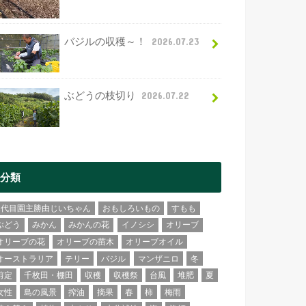
バジルの収穫～！
2026.07.23
ぶどうの枝切り
2026.07.22
分類
2代目園主勝由じいちゃん
おもしろいもの
すもも
ぶどう
みかん
みかんの花
イノシシ
オリーブ
オリーブの花
オリーブの苗木
オリーブオイル
オーストラリア
テリー
バジル
マンザニロ
冬
剪定
千枚田・棚田
収穫
収穫祭
台風
堆肥
夏
女性
島の風景
搾油
摘果
春
柿
梅雨