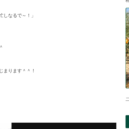
忙しなるで～！」
＾
じまります＾＾！