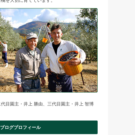
柑橘を大切に育てています。
二代目園主・井上 勝由、三代目園主・井上 智博
ブログプロフィール