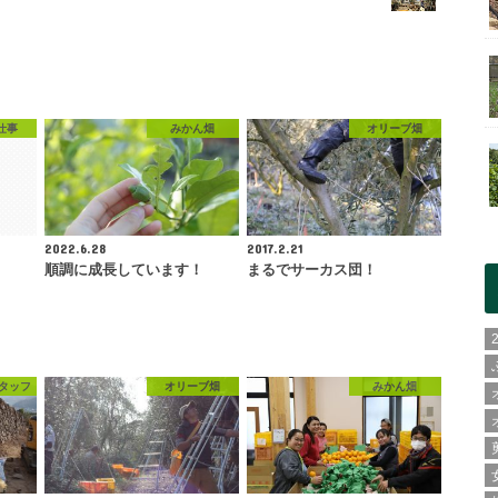
仕事
みかん畑
オリーブ畑
2022.6.28
2017.2.21
順調に成長しています！
まるでサーカス団！
タッフ
オリーブ畑
みかん畑