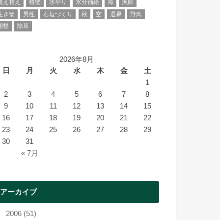
植え替え
植物
水やり
水分補給
海
漁師
生き物
男性
石垣づくり
秋
空
選果
野鳥
開墾
除草
2026年8月
日
月
火
水
木
金
土
1
2
3
4
5
6
7
8
9
10
11
12
13
14
15
16
17
18
19
20
21
22
23
24
25
26
27
28
29
30
31
« 7月
アーカイブ
2006 (51)