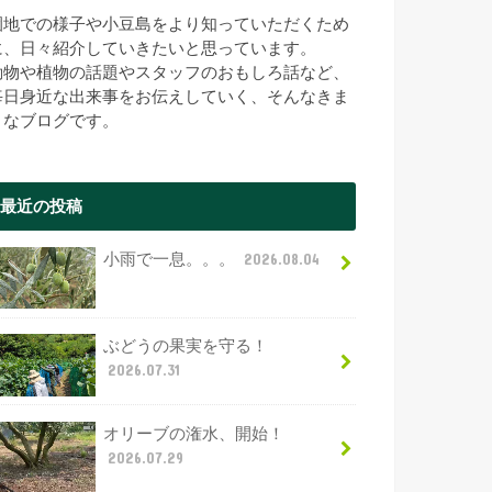
園地での様子や小豆島をより知っていただくため
に、日々紹介していきたいと思っています。
動物や植物の話題やスタッフのおもしろ話など、
毎日身近な出来事をお伝えしていく、そんなきま
まなブログです。
最近の投稿
小雨で一息。。。
2026.08.04
ぶどうの果実を守る！
2026.07.31
オリーブの潅水、開始！
2026.07.29