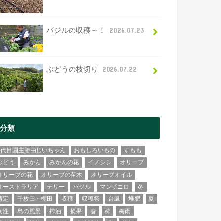
バジルの収穫～！
2026.07.23
ぶどうの枝切り
2026.07.22
分類
2代目園主勝由じいちゃん
おもしろいもの
すもも
ぶどう
みかん
みかんの花
イノシシ
オリーブ
オリーブの花
オリーブの苗木
オリーブオイル
オーストラリア
テリー
バジル
マンザニロ
冬
剪定
千枚田・棚田
収穫
収穫祭
台風
堆肥
夏
女性
島の風景
搾油
摘果
春
柿
梅雨