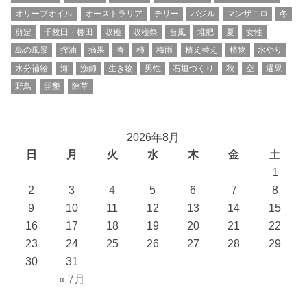
オリーブオイル
オーストラリア
テリー
バジル
マンザニロ
冬
剪定
千枚田・棚田
収穫
収穫祭
台風
堆肥
夏
女性
島の風景
搾油
摘果
春
柿
梅雨
植え替え
植物
水やり
水分補給
海
漁師
生き物
男性
石垣づくり
秋
空
選果
野鳥
開墾
除草
2026年8月
日
月
火
水
木
金
土
1
2
3
4
5
6
7
8
9
10
11
12
13
14
15
16
17
18
19
20
21
22
23
24
25
26
27
28
29
30
31
« 7月