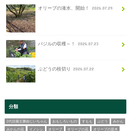
オリーブの潅水、開始！
2026.07.29
バジルの収穫～！
2026.07.23
ぶどうの枝切り
2026.07.22
分類
2代目園主勝由じいちゃん
おもしろいもの
すもも
ぶどう
みかん
みかんの花
イノシシ
オリーブ
オリーブの花
オリーブの苗木