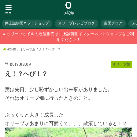
menu
井上誠耕園ネットショップ
オリーブレシピブログ
農園ブログ
メ
オリーブオイルの通信販売は井上誠耕園インターネットショップをご利
用ください！
HOME
オリーブ畑
え！？へび！？
2019.08.09
オリーブ畑
え！？へび！？
実は先日、少し恥ずかしい出来事がありました。
それはオリーブ畑に行ったときのこと。
ぷっくりと大きく成長した
オリーブがあまりに可愛くて、、、散策していると！？