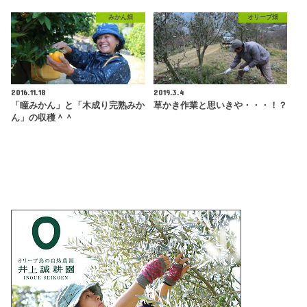
みかん畑
オリーブ畑
2016.11.18
2019.3.4
「瞳みかん」と「木成り完熟みか
草かき作業と思いきや・・・！？
ん」の収穫＾＾