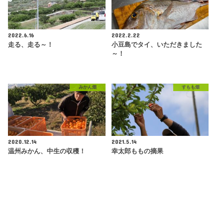
2022.6.16
2022.2.22
走る、走る～！
小豆島でタイ、いただきました
～！
みかん畑
すもも畑
2020.12.14
2021.5.14
温州みかん、中生の収穫！
幸太郎ももの摘果