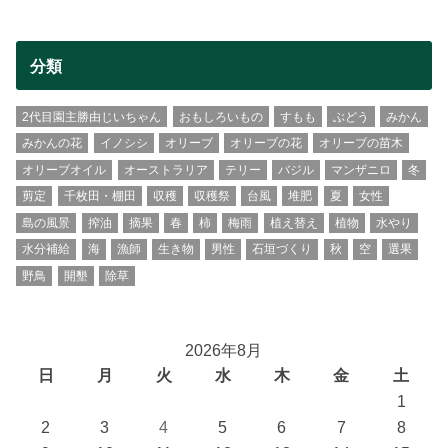
分類
2代目園主勝由じいちゃん
おもしろいもの
すもも
ぶどう
みかん
みかんの花
イノシシ
オリーブ
オリーブの花
オリーブの苗木
オリーブオイル
オーストラリア
テリー
バジル
マンザニロ
冬
剪定
千枚田・棚田
収穫
収穫祭
台風
堆肥
夏
女性
島の風景
搾油
摘果
春
柿
梅雨
植え替え
植物
水やり
水分補給
海
漁師
生き物
男性
石垣づくり
秋
空
選果
野鳥
開墾
除草
2026年8月
日
月
火
水
木
金
土
1
2
3
4
5
6
7
8