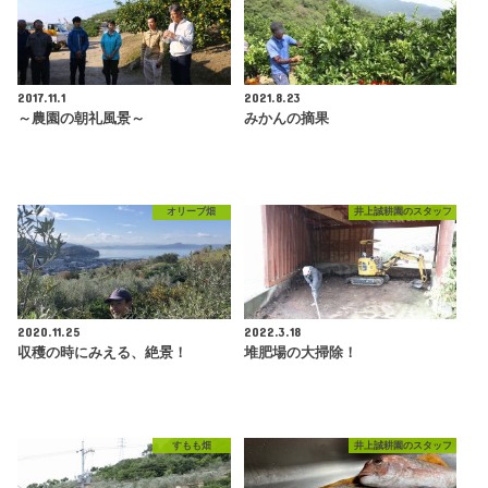
2017.11.1
2021.8.23
～農園の朝礼風景～
みかんの摘果
オリーブ畑
井上誠耕園のスタッフ
2020.11.25
2022.3.18
収穫の時にみえる、絶景！
堆肥場の大掃除！
すもも畑
井上誠耕園のスタッフ