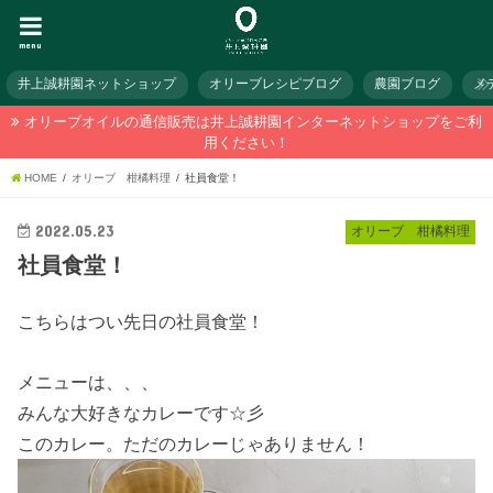
menu
井上誠耕園ネットショップ
オリーブレシピブログ
農園ブログ
メ
オリーブオイルの通信販売は井上誠耕園インターネットショップをご利
用ください！
HOME
オリーブ 柑橘料理
社員食堂！
2022.05.23
オリーブ 柑橘料理
社員食堂！
こちらはつい先日の社員食堂！
メニューは、、、
みんな大好きなカレーです☆彡
このカレー。ただのカレーじゃありません！