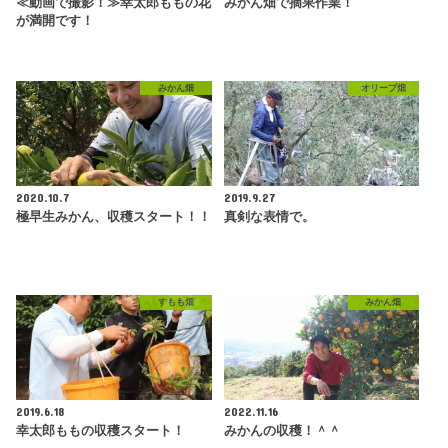
≪動画で撮影！≫幸太郎ももの花
みかん畑で摘果作業！
が満開です！
みかん畑
オリーブ畑
2020.10.7
2019.9.27
極早生みかん、収穫スタート！！
真剣な表情で。
すもも畑
みかん畑
2019.6.18
2022.11.16
幸太郎ももの収穫スタート！
みかんの収穫！＾＾