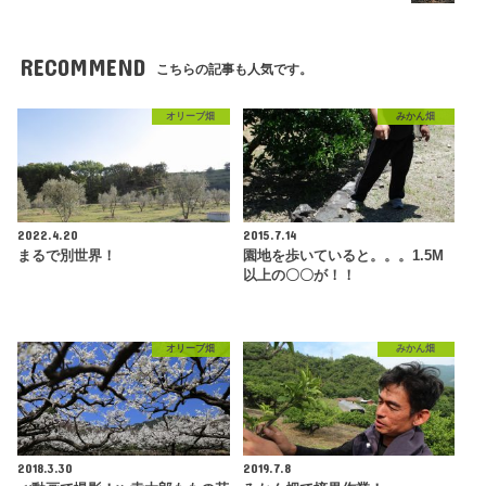
RECOMMEND
こちらの記事も人気です。
オリーブ畑
みかん畑
2022.4.20
2015.7.14
まるで別世界！
園地を歩いていると。。。1.5M
以上の〇〇が！！
オリーブ畑
みかん畑
2018.3.30
2019.7.8