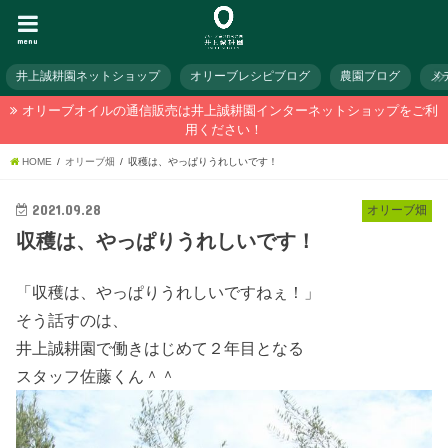
menu
井上誠耕園ネットショップ
オリーブレシピブログ
農園ブログ
メ
オリーブオイルの通信販売は井上誠耕園インターネットショップをご利
用ください！
HOME
オリーブ畑
収穫は、やっぱりうれしいです！
2021.09.28
オリーブ畑
収穫は、やっぱりうれしいです！
「収穫は、やっぱりうれしいですねぇ！」
そう話すのは、
井上誠耕園で働きはじめて２年目となる
スタッフ佐藤くん＾＾