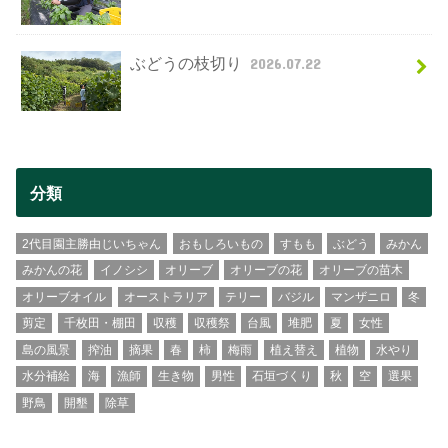
ぶどうの枝切り
2026.07.22
分類
2代目園主勝由じいちゃん
おもしろいもの
すもも
ぶどう
みかん
みかんの花
イノシシ
オリーブ
オリーブの花
オリーブの苗木
オリーブオイル
オーストラリア
テリー
バジル
マンザニロ
冬
剪定
千枚田・棚田
収穫
収穫祭
台風
堆肥
夏
女性
島の風景
搾油
摘果
春
柿
梅雨
植え替え
植物
水やり
水分補給
海
漁師
生き物
男性
石垣づくり
秋
空
選果
野鳥
開墾
除草