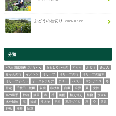
ぶどうの枝切り
2026.07.22
分類
2代目園主勝由じいちゃん
おもしろいもの
すもも
ぶどう
みかん
みかんの花
イノシシ
オリーブ
オリーブの花
オリーブの苗木
オリーブオイル
オーストラリア
テリー
バジル
マンザニロ
冬
剪定
千枚田・棚田
収穫
収穫祭
台風
堆肥
夏
女性
島の風景
搾油
摘果
春
柿
梅雨
植え替え
植物
水やり
水分補給
海
漁師
生き物
男性
石垣づくり
秋
空
選果
野鳥
開墾
除草