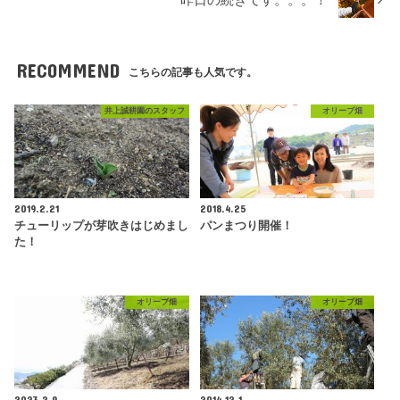
昨日の続きです。。。！
RECOMMEND
こちらの記事も人気です。
井上誠耕園のスタッフ
オリーブ畑
2019.2.21
2018.4.25
チューリップが芽吹きはじめまし
パンまつり開催！
た！
オリーブ畑
オリーブ畑
2023.2.9
2014.12.1