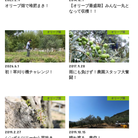
オリーブ畑で堆肥まき！
【オリーブ最盛期】みんな一丸と
なって収穫！！
オリーブ畑
オリーブ畑
2026.6.1
2017.9.28
初！草刈り機チャレンジ！
雨にも負けず！農園スタッフ大奮
闘！
オリーブ畑
オリーブ畑
2019.2.27
2019.10.15
シンボルツリーから芽吹き
晴れ渡る、青空！