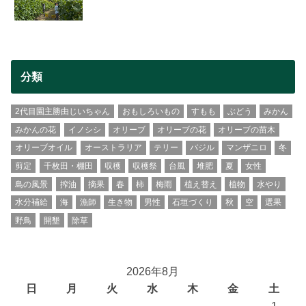
分類
2代目園主勝由じいちゃん
おもしろいもの
すもも
ぶどう
みかん
みかんの花
イノシシ
オリーブ
オリーブの花
オリーブの苗木
オリーブオイル
オーストラリア
テリー
バジル
マンザニロ
冬
剪定
千枚田・棚田
収穫
収穫祭
台風
堆肥
夏
女性
島の風景
搾油
摘果
春
柿
梅雨
植え替え
植物
水やり
水分補給
海
漁師
生き物
男性
石垣づくり
秋
空
選果
野鳥
開墾
除草
2026年8月
日
月
火
水
木
金
土
1