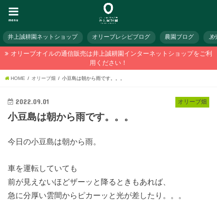
menu
井上誠耕園ネットショップ
オリーブレシピブログ
農園ブログ
メ
オリーブオイルの通信販売は井上誠耕園インターネットショップをご利
用ください！
HOME
オリーブ畑
小豆島は朝から雨です。。。
2022.09.01
オリーブ畑
小豆島は朝から雨です。。。
今日の小豆島は朝から雨。
車を運転していても
前が見えないほどザーッと降るときもあれば、
急に分厚い雲間からピカーッと光が差したり。。。