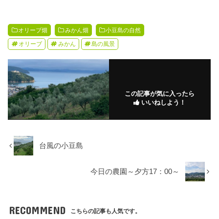
オリーブ畑
みかん畑
小豆島の自然
オリーブ
みかん
島の風景
この記事が気に入ったら
いいねしよう！
台風の小豆島
今日の農園～夕方17：00～
RECOMMEND
こちらの記事も人気です。