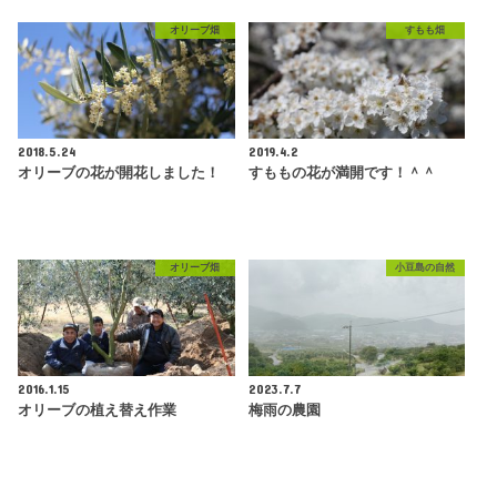
オリーブ畑
すもも畑
2018.5.24
2019.4.2
オリーブの花が開花しました！
すももの花が満開です！＾＾
オリーブ畑
小豆島の自然
2016.1.15
2023.7.7
オリーブの植え替え作業
梅雨の農園