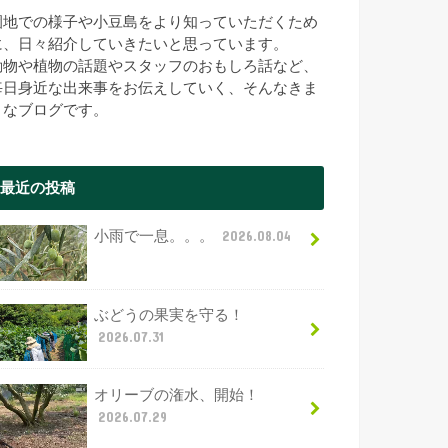
園地での様子や小豆島をより知っていただくため
に、日々紹介していきたいと思っています。
動物や植物の話題やスタッフのおもしろ話など、
毎日身近な出来事をお伝えしていく、そんなきま
まなブログです。
最近の投稿
小雨で一息。。。
2026.08.04
ぶどうの果実を守る！
2026.07.31
オリーブの潅水、開始！
2026.07.29