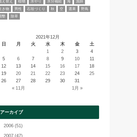
植え替え
植物
水やり
水分補給
海
漁師
生き物
男性
石垣づくり
秋
空
選果
野鳥
開墾
除草
2021年12月
日
月
火
水
木
金
土
1
2
3
4
5
6
7
8
9
10
11
12
13
14
15
16
17
18
19
20
21
22
23
24
25
26
27
28
29
30
31
« 11月
1月 »
アーカイブ
2006 (51)
2007 (47)