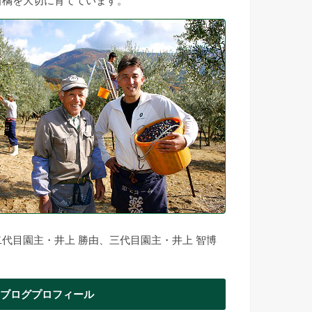
柑橘を大切に育てています。
二代目園主・井上 勝由、三代目園主・井上 智博
ブログプロフィール