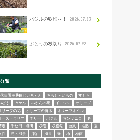
バジルの収穫～！
2026.07.23
ぶどうの枝切り
2026.07.22
分類
2代目園主勝由じいちゃん
おもしろいもの
すもも
ぶどう
みかん
みかんの花
イノシシ
オリーブ
オリーブの花
オリーブの苗木
オリーブオイル
オーストラリア
テリー
バジル
マンザニロ
冬
剪定
千枚田・棚田
収穫
収穫祭
台風
堆肥
夏
女性
島の風景
搾油
摘果
春
柿
梅雨