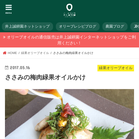
menu
井上誠耕園ネットショップ
オリーブレシピブログ
農園ブログ
メ
オリーブオイルの通信販売は井上誠耕園インターネットショップをご利
用ください！
HOME
緑果オリーブオイル
ささみの梅肉緑果オイルかけ
2017.05.16
緑果オリーブオイル
ささみの梅肉緑果オイルかけ