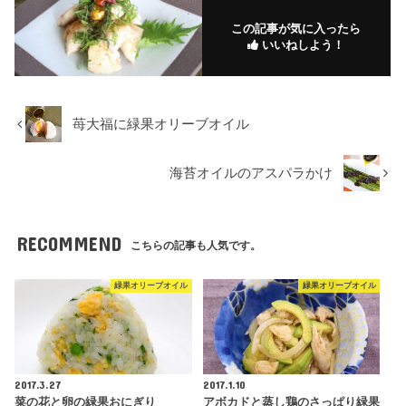
この記事が気に入ったら
いいねしよう！
苺大福に緑果オリーブオイル
海苔オイルのアスパラかけ
RECOMMEND
こちらの記事も人気です。
緑果オリーブオイル
緑果オリーブオイル
2017.3.27
2017.1.10
菜の花と卵の緑果おにぎり
アボカドと蒸し鶏のさっぱり緑果