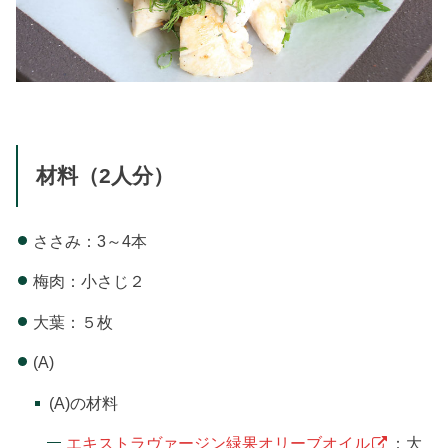
材料（2人分）
ささみ：3～4本
梅肉：小さじ２
大葉：５枚
(A)
(A)の材料
エキストラヴァージン緑果オリーブオイル
：大