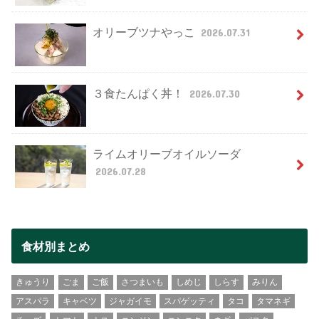
オリーブツナやっこ
2026.07.31
３食たんぱく丼！
2026.07.30
ライムオリーブオイルソーダ
2026.07.28
食材別まとめ
きゅうり
ごま
ご飯
さつまいも
しめじ
しらす
みりん
アスパラ
キャベツ
ジャガイモ
スパゲッティ
タコ
タマネギ