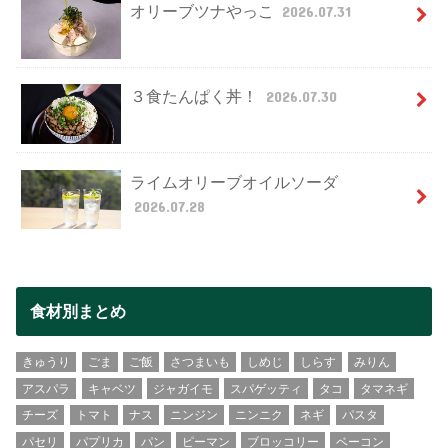
オリーブツナやっこ
2026.07.31
３食たんぱく丼！
2026.07.30
ライムオリーブオイルソーダ
2026.07.28
食材別まとめ
きゅうり
ごま
ご飯
さつまいも
しめじ
しらす
みりん
アスパラ
キャベツ
ジャガイモ
スパゲッティ
タコ
タマネギ
チーズ
トマト
ナス
ニンジン
ニンニク
ネギ
パスタ
パセリ
パプリカ
パン
ピーマン
ブロッコリー
ベーコン