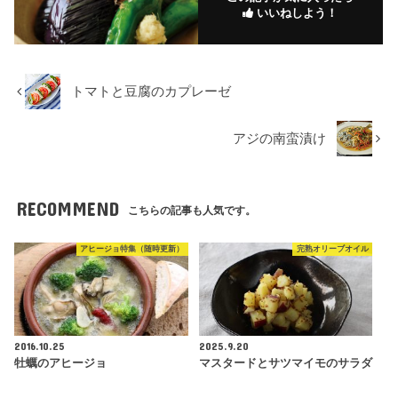
いいねしよう！
トマトと豆腐のカプレーゼ
アジの南蛮漬け
RECOMMEND
こちらの記事も人気です。
アヒージョ特集（随時更新）
完熟オリーブオイル
2016.10.25
2025.9.20
牡蠣のアヒージョ
マスタードとサツマイモのサラダ