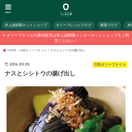
menu
井上誠耕園ネットショップ
オリーブレシピブログ
農園ブログ
メ
オリーブオイルの通信販売は井上誠耕園インターネットショップをご利
用ください！
HOME
完熟オリーブオイル
ナスとシシトウの揚げ出し
2016.09.05
完熟オリーブオイル
ナスとシシトウの揚げ出し