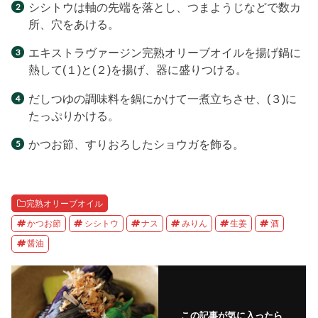
シシトウは軸の先端を落とし、つまようじなどで数カ
所、穴をあける。
エキストラヴァージン完熟オリーブオイルを揚げ鍋に
熱して(１)と(２)を揚げ、器に盛りつける。
だしつゆの調味料を鍋にかけて一煮立ちさせ、(３)に
たっぷりかける。
かつお節、すりおろしたショウガを飾る。
完熟オリーブオイル
かつお節
シシトウ
ナス
みりん
生姜
酒
醤油
この記事が気に入ったら