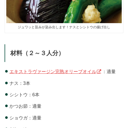
ジュワッと旨みが染み出します！ナスとシシトウの揚げ出し
材料（２～３人分）
エキストラヴァージン完熟オリーブオイル
：適量
ナス：3本
シシトウ：6本
かつお節：適量
ショウガ：適量