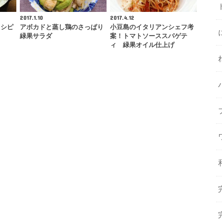
2017.1.10
2017.4.12
レシピ
アボカドと蒸し鶏のさっぱり
小豆島のイタリアンシェフ考
緑果サラダ
案！トマトソーススパゲテ
ィ 緑果オイル仕上げ