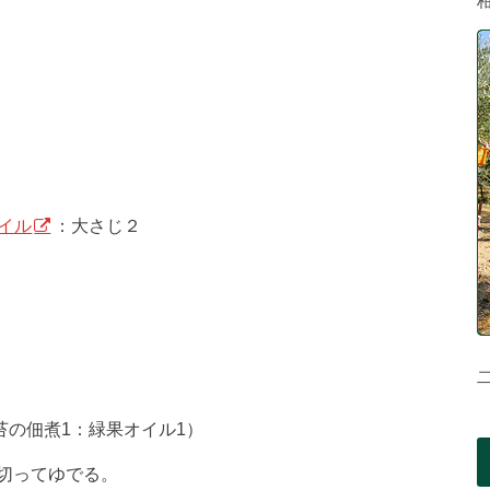
イル
：大さじ２
苔の佃煮1：緑果オイル1）
切ってゆでる。