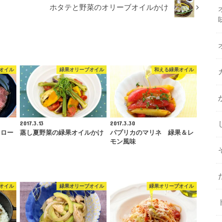
ホタテと野菜のオリーブオイルかけ
オイル
緑果オリーブオイル
和える緑果オイル
2017.3.13
2017.3.30
りロー
蒸し夏野菜の緑果オイルかけ
パプリカのマリネ 緑果＆レ
モン風味
オイル
緑果オリーブオイル
緑果オリーブオイル