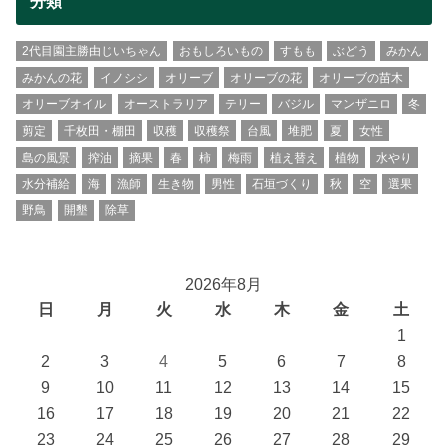
分類
2代目園主勝由じいちゃん
おもしろいもの
すもも
ぶどう
みかん
みかんの花
イノシシ
オリーブ
オリーブの花
オリーブの苗木
オリーブオイル
オーストラリア
テリー
バジル
マンザニロ
冬
剪定
千枚田・棚田
収穫
収穫祭
台風
堆肥
夏
女性
島の風景
搾油
摘果
春
柿
梅雨
植え替え
植物
水やり
水分補給
海
漁師
生き物
男性
石垣づくり
秋
空
選果
野鳥
開墾
除草
2026年8月
日
月
火
水
木
金
土
1
2
3
4
5
6
7
8
9
10
11
12
13
14
15
16
17
18
19
20
21
22
23
24
25
26
27
28
29