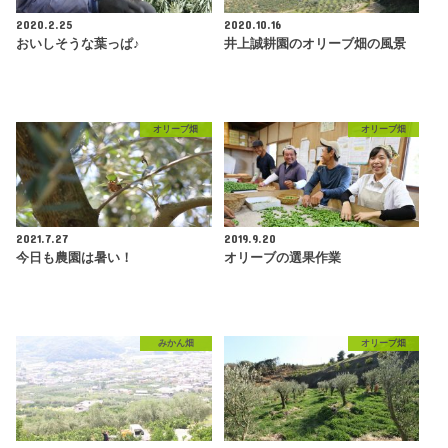
2020.2.25
2020.10.16
おいしそうな葉っぱ♪
井上誠耕園のオリーブ畑の風景
オリーブ畑
オリーブ畑
2021.7.27
2019.9.20
今日も農園は暑い！
オリーブの選果作業
みかん畑
オリーブ畑