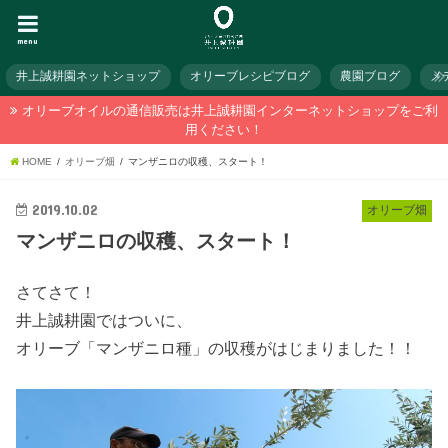
menu
井上誠耕園ネットショップ
オリーブレシピブログ
農園ブログ
メ
オリーブオイルの通信販売は井上誠耕園インターネットショップをご利
用ください！
HOME
オリーブ畑
マンザニロの収穫、スタート！
2019.10.02
オリーブ畑
マンザニロの収穫、スタート！
さてさて！
井上誠耕園ではついに、
オリーブ「マンザニロ種」の収穫がはじまりました！！