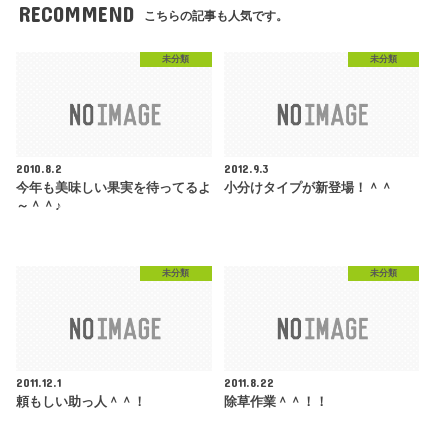
RECOMMEND
こちらの記事も人気です。
未分類
未分類
2010.8.2
2012.9.3
今年も美味しい果実を待ってるよ
小分けタイプが新登場！＾＾
～＾＾♪
未分類
未分類
2011.12.1
2011.8.22
頼もしい助っ人＾＾！
除草作業＾＾！！