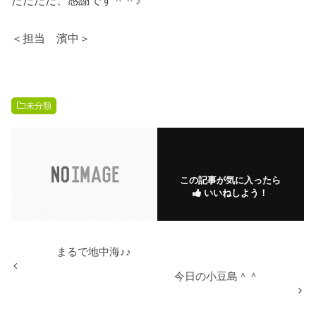
ただただ、感謝です＾＾♪
＜担当 濱中＞
未分類
この記事が気に入ったら
いいねしよう！
まるで地中海♪♪
今日の小豆島＾＾