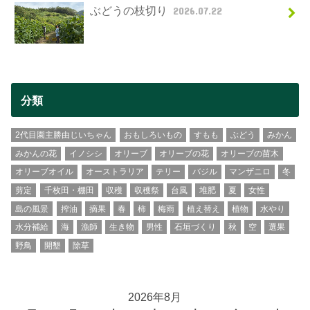
ぶどうの枝切り
2026.07.22
分類
2代目園主勝由じいちゃん
おもしろいもの
すもも
ぶどう
みかん
みかんの花
イノシシ
オリーブ
オリーブの花
オリーブの苗木
オリーブオイル
オーストラリア
テリー
バジル
マンザニロ
冬
剪定
千枚田・棚田
収穫
収穫祭
台風
堆肥
夏
女性
島の風景
搾油
摘果
春
柿
梅雨
植え替え
植物
水やり
水分補給
海
漁師
生き物
男性
石垣づくり
秋
空
選果
野鳥
開墾
除草
2026年8月