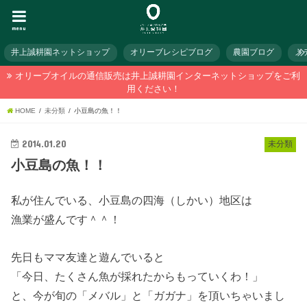
menu
井上誠耕園ネットショップ
オリーブレシピブログ
農園ブログ
メ
オリーブオイルの通信販売は井上誠耕園インターネットショップをご利
用ください！
HOME
未分類
小豆島の魚！！
2014.01.20
未分類
小豆島の魚！！
私が住んでいる、小豆島の四海（しかい）地区は
漁業が盛んです＾＾！
先日もママ友達と遊んでいると
「今日、たくさん魚が採れたからもっていくわ！」
と、今が旬の「メバル」と「ガガナ」を頂いちゃいまし