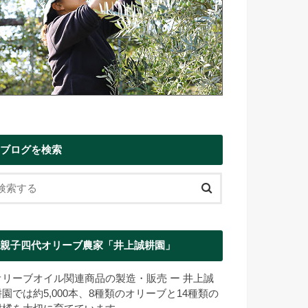
ブログを検索
親子四代オリーブ農家「井上誠耕園」
オリーブオイル関連商品の製造・販売 ー 井上誠
耕園では約5,000本、8種類のオリーブと14種類の