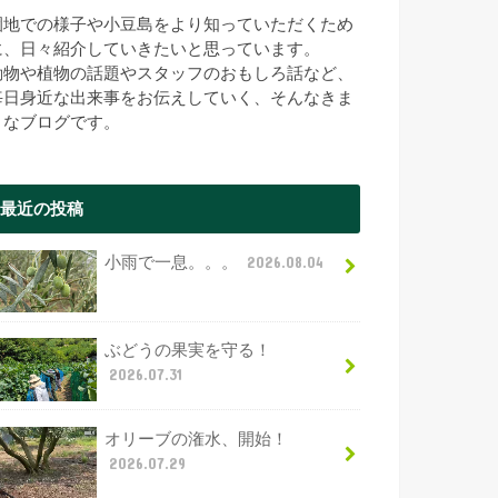
園地での様子や小豆島をより知っていただくため
に、日々紹介していきたいと思っています。
動物や植物の話題やスタッフのおもしろ話など、
毎日身近な出来事をお伝えしていく、そんなきま
まなブログです。
最近の投稿
小雨で一息。。。
2026.08.04
ぶどうの果実を守る！
2026.07.31
オリーブの潅水、開始！
2026.07.29