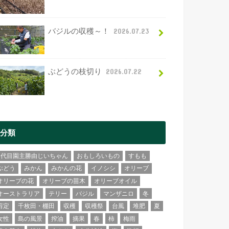
バジルの収穫～！
2026.07.23
ぶどうの枝切り
2026.07.22
分類
2代目園主勝由じいちゃん
おもしろいもの
すもも
ぶどう
みかん
みかんの花
イノシシ
オリーブ
オリーブの花
オリーブの苗木
オリーブオイル
オーストラリア
テリー
バジル
マンザニロ
冬
剪定
千枚田・棚田
収穫
収穫祭
台風
堆肥
夏
女性
島の風景
搾油
摘果
春
柿
梅雨