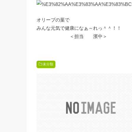
オリーブの葉で
みんな元気で健康になぁ～れっ＾＾！！
＜担当 濱中＞
未分類