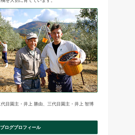
柑橘を大切に育てています。
二代目園主・井上 勝由、三代目園主・井上 智博
ブログプロフィール