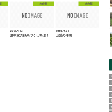
類
未分類
未分類
2013.4.23
2008.9.22
濱中家の緑果づくし料理！
山梨の仲間