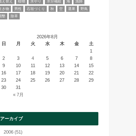
植え替え
植物
水やり
水分補給
海
漁師
生き物
男性
石垣づくり
秋
空
選果
野鳥
開墾
除草
2026年8月
日
月
火
水
木
金
土
1
2
3
4
5
6
7
8
9
10
11
12
13
14
15
16
17
18
19
20
21
22
23
24
25
26
27
28
29
30
31
« 7月
アーカイブ
2006 (51)