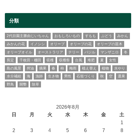
分類
2代目園主勝由じいちゃん
おもしろいもの
すもも
ぶどう
みかん
みかんの花
イノシシ
オリーブ
オリーブの花
オリーブの苗木
オリーブオイル
オーストラリア
テリー
バジル
マンザニロ
冬
剪定
千枚田・棚田
収穫
収穫祭
台風
堆肥
夏
女性
島の風景
搾油
摘果
春
柿
梅雨
植え替え
植物
水やり
水分補給
海
漁師
生き物
男性
石垣づくり
秋
空
選果
野鳥
開墾
除草
2026年8月
日
月
火
水
木
金
土
1
2
3
4
5
6
7
8