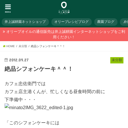
menu
井上誠耕園ネットショップ
オリーブレシピブログ
農園ブログ
メ
オリーブオイルの通信販売は井上誠耕園インターネットショップをご利
用ください！
HOME
未分類
絶品シフォンケーキ＾＾！
2012.09.27
未分類
絶品シフォンケーキ＾＾！
カフェ忠佐衛門では
カフェ店主港くんが、忙しくなる昼食時間の前に
下準備中・・・
「このシフォンケーキには