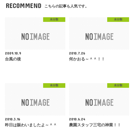
RECOMMEND
こちらの記事も人気です。
未分類
未分類
2009.10.9
2010.7.26
台風の後
何かおる～＾＾！！
未分類
未分類
2010.3.16
2010.6.24
昨日は賑わいましたよ～＾＾
農園スタッフ三宅の神業！！