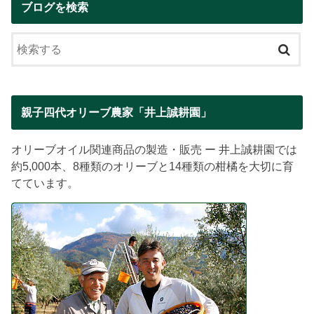
ブログを検索
親子四代オリーブ農家「井上誠耕園」
オリーブオイル関連商品の製造・販売 ー 井上誠耕園では
約5,000本、8種類のオリーブと14種類の柑橘を大切に育
てています。