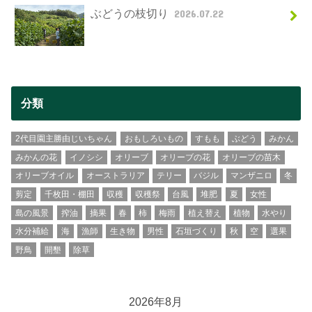
ぶどうの枝切り
2026.07.22
分類
2代目園主勝由じいちゃん
おもしろいもの
すもも
ぶどう
みかん
みかんの花
イノシシ
オリーブ
オリーブの花
オリーブの苗木
オリーブオイル
オーストラリア
テリー
バジル
マンザニロ
冬
剪定
千枚田・棚田
収穫
収穫祭
台風
堆肥
夏
女性
島の風景
搾油
摘果
春
柿
梅雨
植え替え
植物
水やり
水分補給
海
漁師
生き物
男性
石垣づくり
秋
空
選果
野鳥
開墾
除草
2026年8月