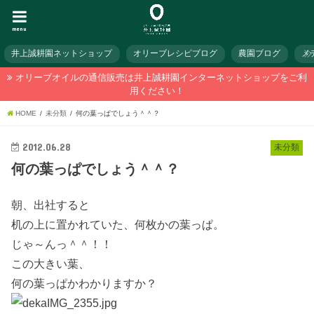
menu
井上誠耕園ネットショップ
オリーブレシピブログ
農園ブログ
メ
オリーブオイルの通信販売は井上誠耕園インターネットショップをご利
用ください！
HOME
未分類
何の葉っぱでしょう＾＾？
2012.06.28
未分類
何の葉っぱでしょう＾＾？
朝、出社すると
机の上に置かれていた、何枚かの葉っぱ。
じゃ～んっ＾＾！！
この大きい葉、
何の葉っぱかわかりますか？