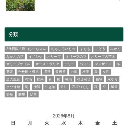
分類
2代目園主勝由じいちゃん
おもしろいもの
すもも
ぶどう
みかん
みかんの花
イノシシ
オリーブ
オリーブの花
オリーブの苗木
オリーブオイル
オーストラリア
テリー
バジル
マンザニロ
冬
剪定
千枚田・棚田
収穫
収穫祭
台風
堆肥
夏
女性
島の風景
搾油
摘果
春
柿
梅雨
植え替え
植物
水やり
水分補給
海
漁師
生き物
男性
石垣づくり
秋
空
選果
野鳥
開墾
除草
2026年8月
日
月
火
水
木
金
土