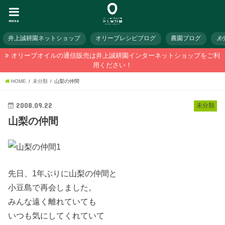
menu
井上誠耕園ネットショップ
オリーブレシピブログ
農園ブログ
メ
オリーブオイルの通信販売は井上誠耕園インターネットショップをご利
用ください！
HOME
未分類
山梨の仲間
2008.09.22
未分類
山梨の仲間
先日、1年ぶりに山梨の仲間と
小豆島で再会しました。
みんな遠く離れていても
いつも気にしてくれていて