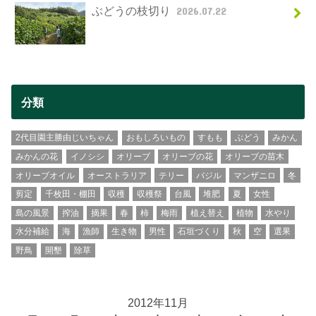
ぶどうの枝切り
2026.07.22
分類
2代目園主勝由じいちゃん
おもしろいもの
すもも
ぶどう
みかん
みかんの花
イノシシ
オリーブ
オリーブの花
オリーブの苗木
オリーブオイル
オーストラリア
テリー
バジル
マンザニロ
冬
剪定
千枚田・棚田
収穫
収穫祭
台風
堆肥
夏
女性
島の風景
搾油
摘果
春
柿
梅雨
植え替え
植物
水やり
水分補給
海
漁師
生き物
男性
石垣づくり
秋
空
選果
野鳥
開墾
除草
2012年11月