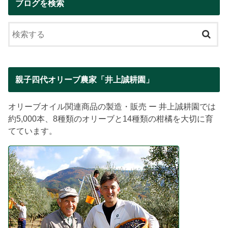
ブログを検索
親子四代オリーブ農家「井上誠耕園」
オリーブオイル関連商品の製造・販売 ー 井上誠耕園では
約5,000本、8種類のオリーブと14種類の柑橘を大切に育
てています。