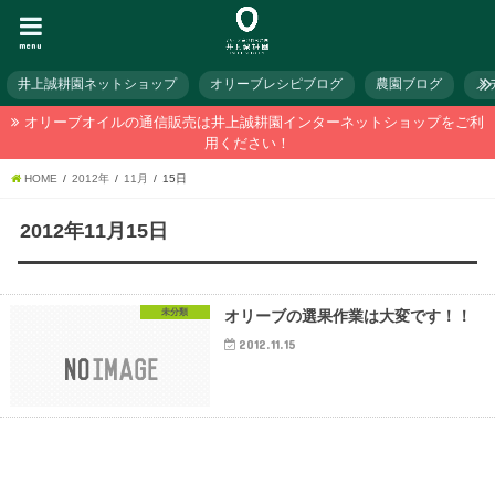
menu
井上誠耕園ネットショップ
オリーブレシピブログ
農園ブログ
メ
オリーブオイルの通信販売は井上誠耕園インターネットショップをご利
用ください！
HOME
2012年
11月
15日
2012年11月15日
未分類
オリーブの選果作業は大変です！！
2012.11.15