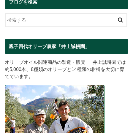
ブログを検索
親子四代オリーブ農家「井上誠耕園」
オリーブオイル関連商品の製造・販売 ー 井上誠耕園では
約5,000本、8種類のオリーブと14種類の柑橘を大切に育
てています。