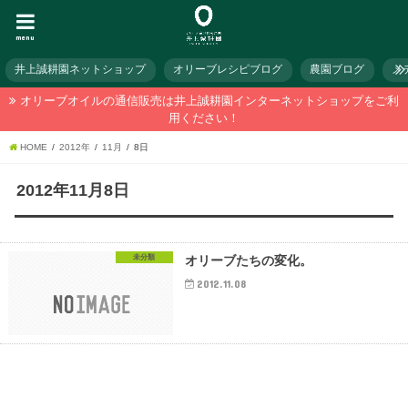
menu
井上誠耕園ネットショップ
オリーブレシピブログ
農園ブログ
メ
オリーブオイルの通信販売は井上誠耕園インターネットショップをご利
用ください！
HOME
2012年
11月
8日
2012年11月8日
未分類
オリーブたちの変化。
2012.11.08