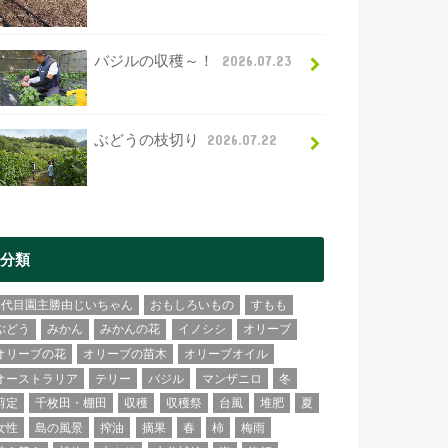
バジルの収穫～！
2026.07.23
ぶどうの枝切り
2026.07.22
分類
2代目園主勝由じいちゃん
おもしろいもの
すもも
ぶどう
みかん
みかんの花
イノシシ
オリーブ
オリーブの花
オリーブの苗木
オリーブオイル
オーストラリア
テリー
バジル
マンザニロ
冬
剪定
千枚田・棚田
収穫
収穫祭
台風
堆肥
夏
女性
島の風景
搾油
摘果
春
柿
梅雨