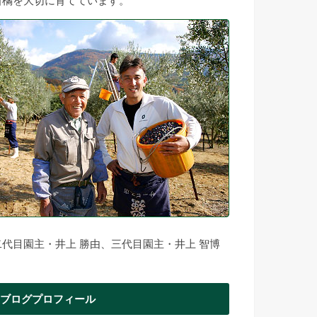
柑橘を大切に育てています。
二代目園主・井上 勝由、三代目園主・井上 智博
ブログプロフィール