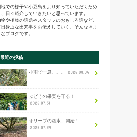
園地での様子や小豆島をより知っていただくため
に、日々紹介していきたいと思っています。
動物や植物の話題やスタッフのおもしろ話など、
毎日身近な出来事をお伝えしていく、そんなきま
まなブログです。
最近の投稿
小雨で一息。。。
2026.08.04
ぶどうの果実を守る！
2026.07.31
オリーブの潅水、開始！
2026.07.29