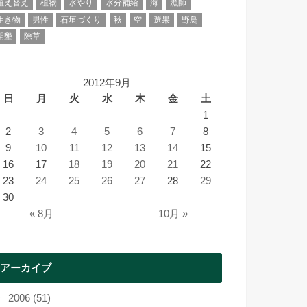
植え替え
植物
水やり
水分補給
海
漁師
生き物
男性
石垣づくり
秋
空
選果
野鳥
開墾
除草
2012年9月
日
月
火
水
木
金
土
1
2
3
4
5
6
7
8
9
10
11
12
13
14
15
16
17
18
19
20
21
22
23
24
25
26
27
28
29
30
« 8月
10月 »
アーカイブ
2006 (51)