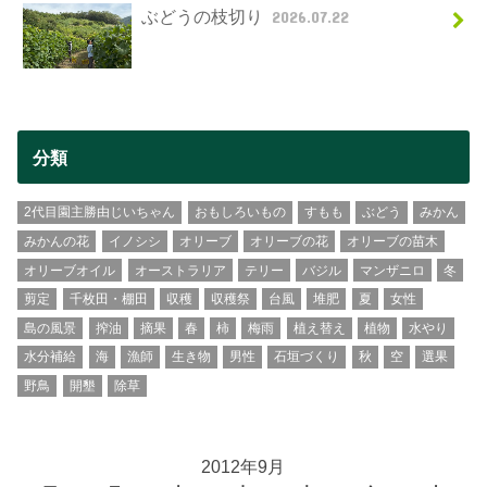
ぶどうの枝切り
2026.07.22
分類
2代目園主勝由じいちゃん
おもしろいもの
すもも
ぶどう
みかん
みかんの花
イノシシ
オリーブ
オリーブの花
オリーブの苗木
オリーブオイル
オーストラリア
テリー
バジル
マンザニロ
冬
剪定
千枚田・棚田
収穫
収穫祭
台風
堆肥
夏
女性
島の風景
搾油
摘果
春
柿
梅雨
植え替え
植物
水やり
水分補給
海
漁師
生き物
男性
石垣づくり
秋
空
選果
野鳥
開墾
除草
2012年9月