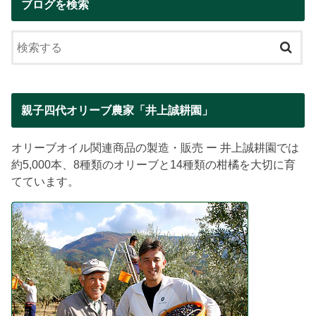
ブログを検索
親子四代オリーブ農家「井上誠耕園」
オリーブオイル関連商品の製造・販売 ー 井上誠耕園では
約5,000本、8種類のオリーブと14種類の柑橘を大切に育
てています。