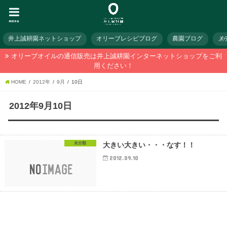
menu
井上誠耕園ネットショップ
オリーブレシピブログ
農園ブログ
メ
オリーブオイルの通信販売は井上誠耕園インターネットショップをご利
用ください！
HOME
2012年
9月
10日
2012年9月10日
未分類
大きい大きい・・・なす！！
2012.09.10