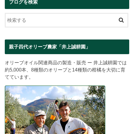
ブログを検索
親子四代オリーブ農家「井上誠耕園」
オリーブオイル関連商品の製造・販売 ー 井上誠耕園では
約5,000本、8種類のオリーブと14種類の柑橘を大切に育
てています。