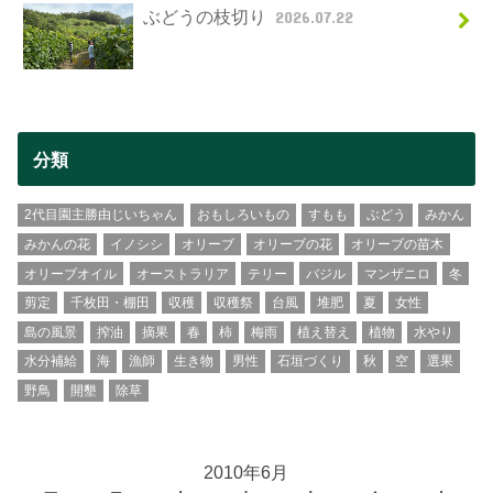
ぶどうの枝切り
2026.07.22
分類
2代目園主勝由じいちゃん
おもしろいもの
すもも
ぶどう
みかん
みかんの花
イノシシ
オリーブ
オリーブの花
オリーブの苗木
オリーブオイル
オーストラリア
テリー
バジル
マンザニロ
冬
剪定
千枚田・棚田
収穫
収穫祭
台風
堆肥
夏
女性
島の風景
搾油
摘果
春
柿
梅雨
植え替え
植物
水やり
水分補給
海
漁師
生き物
男性
石垣づくり
秋
空
選果
野鳥
開墾
除草
2010年6月