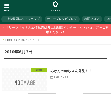
menu
井上誠耕園ネットショップ
オリーブレシピブログ
農園ブログ
メ
オリーブオイルの通信販売は井上誠耕園インターネットショップをご利
用ください！
HOME
2010年
6月
3日
2010年6月3日
未分類
みかんの赤ちゃん発見！！
2010.06.03