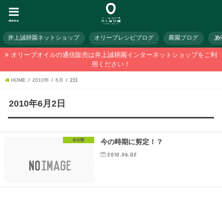
menu
井上誠耕園ネットショップ
オリーブレシピブログ
農園ブログ
メ
オリーブオイルの通信販売は井上誠耕園インターネットショップをご利
用ください！
HOME
2010年
6月
2日
2010年6月2日
未分類
今の時期に剪定！？
2010.06.02