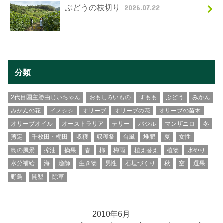
ぶどうの枝切り
2026.07.22
分類
2代目園主勝由じいちゃん
おもしろいもの
すもも
ぶどう
みかん
みかんの花
イノシシ
オリーブ
オリーブの花
オリーブの苗木
オリーブオイル
オーストラリア
テリー
バジル
マンザニロ
冬
剪定
千枚田・棚田
収穫
収穫祭
台風
堆肥
夏
女性
島の風景
搾油
摘果
春
柿
梅雨
植え替え
植物
水やり
水分補給
海
漁師
生き物
男性
石垣づくり
秋
空
選果
野鳥
開墾
除草
2010年6月