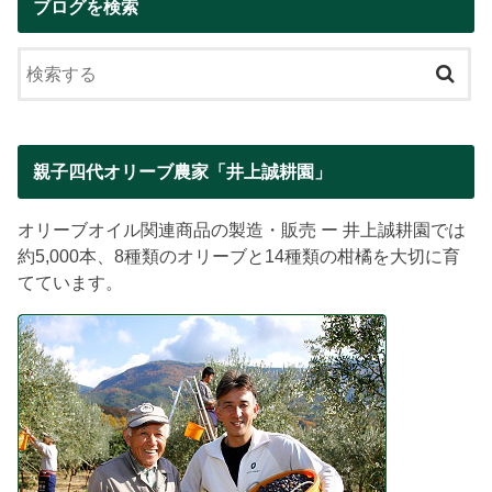
ブログを検索
親子四代オリーブ農家「井上誠耕園」
オリーブオイル関連商品の製造・販売 ー 井上誠耕園では
約5,000本、8種類のオリーブと14種類の柑橘を大切に育
てています。