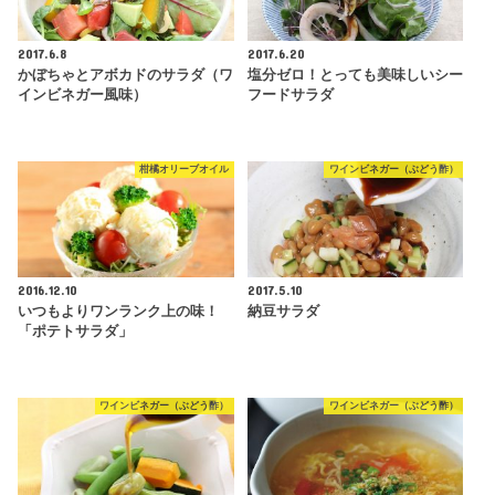
2017.6.8
2017.6.20
かぼちゃとアボカドのサラダ（ワ
塩分ゼロ！とっても美味しいシー
インビネガー風味）
フードサラダ
柑橘オリーブオイル
ワインビネガー（ぶどう酢）
2016.12.10
2017.5.10
いつもよりワンランク上の味！
納豆サラダ
「ポテトサラダ」
ワインビネガー（ぶどう酢）
ワインビネガー（ぶどう酢）