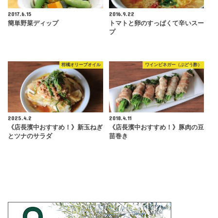
2017.6.15
2016.9.22
簡単野菜ディップ
トマトと卵のすっぱくて辛いスー
プ
柑橘オリーブオイル
ワインビネガー（ぶどう酢）
2025.4.2
2018.4.11
《店長濱中おすすめ！》新玉ねぎ
《店長濱中おすすめ！》豚肉の豆
とツナのサラダ
苗巻き