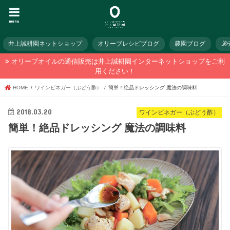
menu
井上誠耕園ネットショップ
オリーブレシピブログ
農園ブログ
メ
オリーブオイルの通信販売は井上誠耕園インターネットショップをご利
用ください！
HOME
ワインビネガー（ぶどう酢）
簡単！絶品ドレッシング 魔法の調味料
2018.03.20
ワインビネガー（ぶどう酢）
簡単！絶品ドレッシング 魔法の調味料