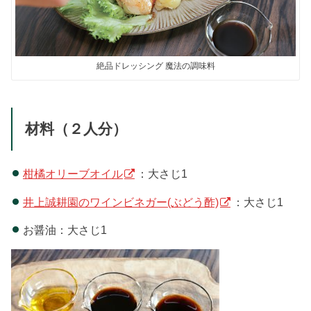
絶品ドレッシング 魔法の調味料
材料（２人分）
柑橘オリーブオイル
：大さじ1
井上誠耕園のワインビネガー(ぶどう酢)
：大さじ1
お醤油：大さじ1