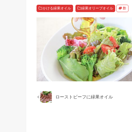
かける緑果オイル
緑果オリーブオイル
酢
ローストビーフに緑果オイル