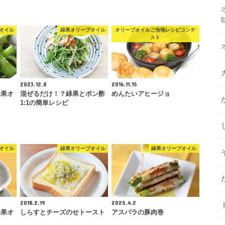
オイル
緑果オリーブオイル
オリーブオイルご当地レシピコンテ
スト
2023.12.8
2016.11.15
緑果オ
混ぜるだけ！？緑果とポン酢
めんたいアヒージョ
1:1の簡単レシピ
オイル
緑果オリーブオイル
緑果オリーブオイル
2018.2.19
2025.4.2
緑果オ
しらすとチーズのせトースト
アスパラの豚肉巻