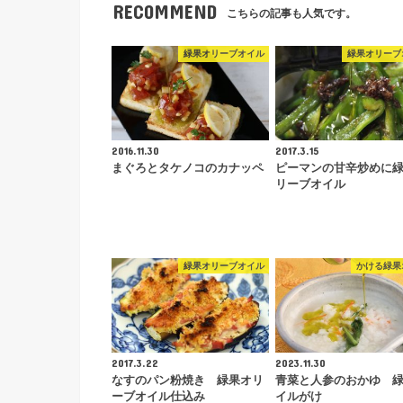
RECOMMEND
こちらの記事も人気です。
緑果オリーブオイル
緑果オリーブ
2016.11.30
2017.3.15
まぐろとタケノコのカナッペ
ピーマンの甘辛炒めに
リーブオイル
緑果オリーブオイル
かける緑果
2017.3.22
2023.11.30
なすのパン粉焼き 緑果オリ
青菜と人参のおかゆ 
ーブオイル仕込み
イルがけ