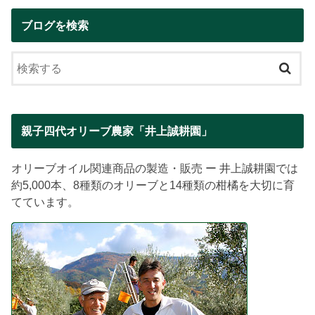
ブログを検索
親子四代オリーブ農家「井上誠耕園」
オリーブオイル関連商品の製造・販売 ー 井上誠耕園では
約5,000本、8種類のオリーブと14種類の柑橘を大切に育
てています。