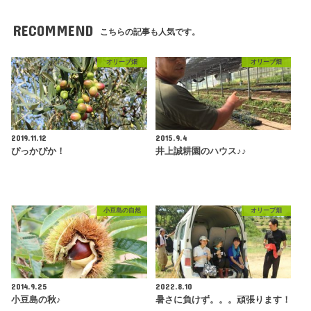
RECOMMEND
こちらの記事も人気です。
オリーブ畑
オリーブ畑
2019.11.12
2015.9.4
ぴっかぴか！
井上誠耕園のハウス♪♪
小豆島の自然
オリーブ畑
2014.9.25
2022.8.10
小豆島の秋♪
暑さに負けず。。。頑張ります！