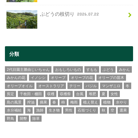
ぶどうの枝切り
2026.07.22
分類
2代目園主勝由じいちゃん
おもしろいもの
すもも
ぶどう
みかん
みかんの花
イノシシ
オリーブ
オリーブの花
オリーブの苗木
オリーブオイル
オーストラリア
テリー
バジル
マンザニロ
冬
剪定
千枚田・棚田
収穫
収穫祭
台風
堆肥
夏
女性
島の風景
搾油
摘果
春
柿
梅雨
植え替え
植物
水やり
水分補給
海
漁師
生き物
男性
石垣づくり
秋
空
選果
野鳥
開墾
除草