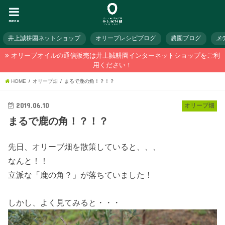
menu
井上誠耕園ネットショップ
オリーブレシピブログ
農園ブログ
メ
オリーブオイルの通信販売は井上誠耕園インターネットショップをご利
用ください！
HOME
オリーブ畑
まるで鹿の角！？！？
2019.06.10
オリーブ畑
まるで鹿の角！？！？
先日、オリーブ畑を散策していると、、、
なんと！！
立派な「鹿の角？」が落ちていました！
しかし、よく見てみると・・・