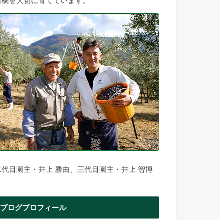
柑橘を大切に育てています。
二代目園主・井上 勝由、三代目園主・井上 智博
ブログプロフィール