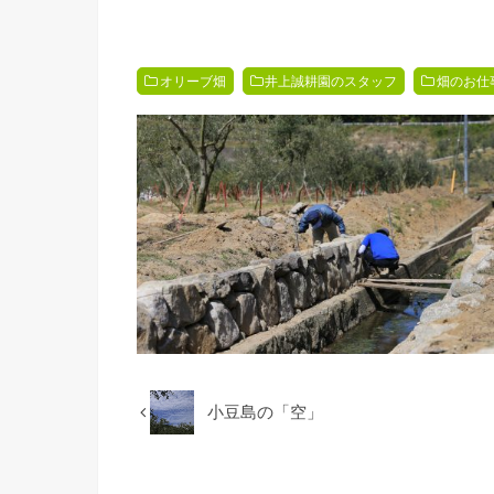
オリーブ畑
井上誠耕園のスタッフ
畑のお仕
小豆島の「空」