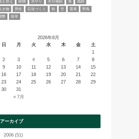
植え替え
植物
水やり
水分補給
海
漁師
生き物
男性
石垣づくり
秋
空
選果
野鳥
開墾
除草
2026年8月
日
月
火
水
木
金
土
1
2
3
4
5
6
7
8
9
10
11
12
13
14
15
16
17
18
19
20
21
22
23
24
25
26
27
28
29
30
31
« 7月
アーカイブ
2006 (51)