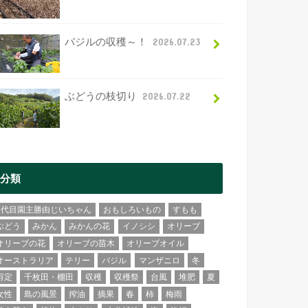
バジルの収穫～！
2026.07.23
ぶどうの枝切り
2026.07.22
分類
2代目園主勝由じいちゃん
おもしろいもの
すもも
ぶどう
みかん
みかんの花
イノシシ
オリーブ
オリーブの花
オリーブの苗木
オリーブオイル
オーストラリア
テリー
バジル
マンザニロ
冬
剪定
千枚田・棚田
収穫
収穫祭
台風
堆肥
夏
女性
島の風景
搾油
摘果
春
柿
梅雨