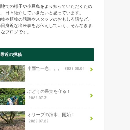
園地での様子や小豆島をより知っていただくため
に、日々紹介していきたいと思っています。
動物や植物の話題やスタッフのおもしろ話など、
毎日身近な出来事をお伝えしていく、そんなきま
まなブログです。
最近の投稿
小雨で一息。。。
2026.08.04
ぶどうの果実を守る！
2026.07.31
オリーブの潅水、開始！
2026.07.29