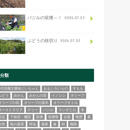
バジルの収穫～！
2026.07.23
ぶどうの枝切り
2026.07.22
分類
2代目園主勝由じいちゃん
おもしろいもの
すもも
ぶどう
みかん
みかんの花
イノシシ
オリーブ
オリーブの花
オリーブの苗木
オリーブオイル
オーストラリア
テリー
バジル
マンザニロ
冬
剪定
千枚田・棚田
収穫
収穫祭
台風
堆肥
夏
女性
島の風景
搾油
摘果
春
柿
梅雨