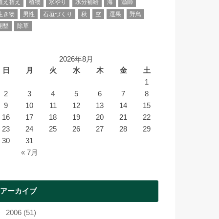
植え替え
植物
水やり
水分補給
海
漁師
生き物
男性
石垣づくり
秋
空
選果
野鳥
開墾
除草
2026年8月
日
月
火
水
木
金
土
1
2
3
4
5
6
7
8
9
10
11
12
13
14
15
16
17
18
19
20
21
22
23
24
25
26
27
28
29
30
31
« 7月
アーカイブ
2006 (51)