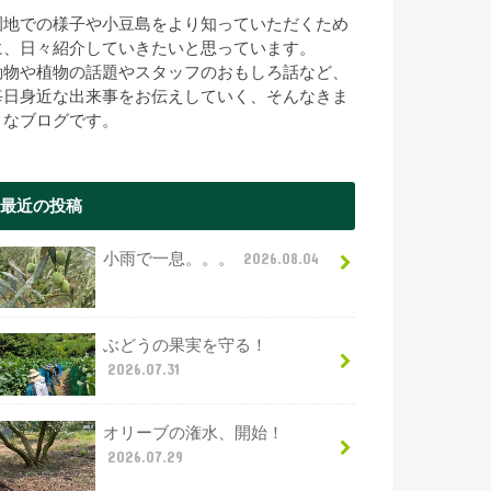
園地での様子や小豆島をより知っていただくため
に、日々紹介していきたいと思っています。
動物や植物の話題やスタッフのおもしろ話など、
毎日身近な出来事をお伝えしていく、そんなきま
まなブログです。
最近の投稿
小雨で一息。。。
2026.08.04
ぶどうの果実を守る！
2026.07.31
オリーブの潅水、開始！
2026.07.29