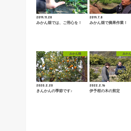
2019.11.28
2019.7.8
みかん畑では、ご用心を！
みかん畑で摘果作業！
みかん畑
みか
2020.2.20
2022.2.16
きんかんの季節です♪
伊予柑の木の剪定