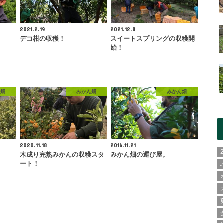
2021.2.19
2021.12.8
デコ柑の収穫！
スイートスプリングの収穫開
始！
ん畑
みかん畑
みかん畑
2020.11.18
2016.11.21
木成り完熟みかんの収穫スタ
みかん畑の運び屋。
ート！