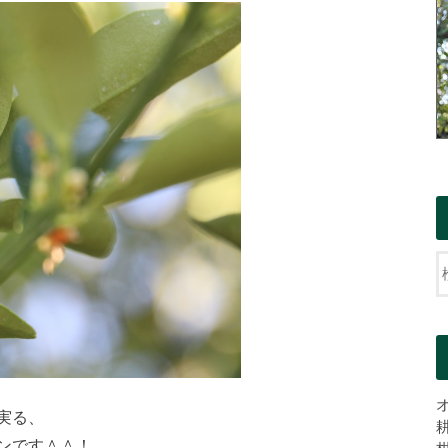
実る、
ンです＾＾！