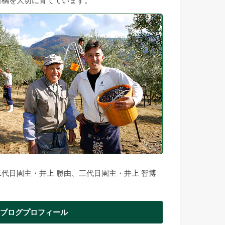
柑橘を大切に育てています。
二代目園主・井上 勝由、三代目園主・井上 智博
ブログプロフィール