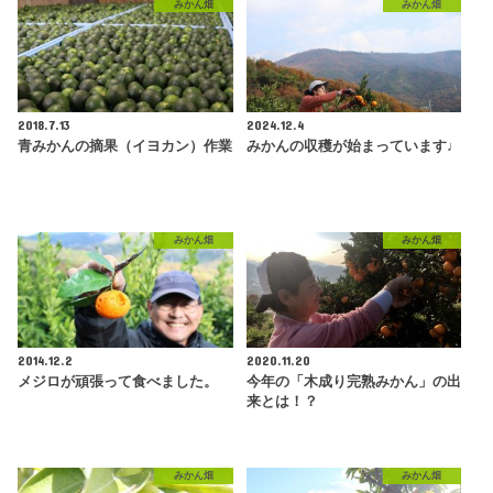
みかん畑
みかん畑
2018.7.13
2024.12.4
青みかんの摘果（イヨカン）作業
みかんの収穫が始まっています♩
みかん畑
みかん畑
2014.12.2
2020.11.20
メジロが頑張って食べました。
今年の「木成り完熟みかん」の出
来とは！？
みかん畑
みかん畑