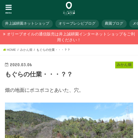
menu
井上誠耕園ネットショップ
オリーブレシピブログ
農園ブログ
メ
オリーブオイルの通信販売は井上誠耕園インターネットショップをご利
用ください！
HOME
みかん畑
もぐらの仕業・・・？？
2020.03.06
みかん畑
もぐらの仕業・・・？？
畑の地面にポコポコとあいた、穴。