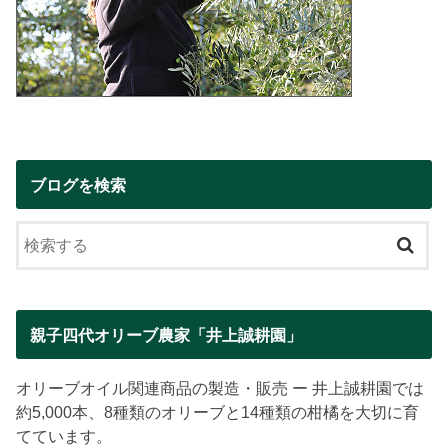
ブログを検索
親子四代オリーブ農家「井上誠耕園」
オリーブオイル関連商品の製造・販売 ー 井上誠耕園では
約5,000本、8種類のオリーブと14種類の柑橘を大切に育
てています。