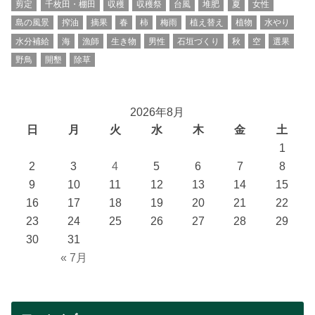
剪定
千枚田・棚田
収穫
収穫祭
台風
堆肥
夏
女性
島の風景
搾油
摘果
春
柿
梅雨
植え替え
植物
水やり
水分補給
海
漁師
生き物
男性
石垣づくり
秋
空
選果
野鳥
開墾
除草
2026年8月
日
月
火
水
木
金
土
1
2
3
4
5
6
7
8
9
10
11
12
13
14
15
16
17
18
19
20
21
22
23
24
25
26
27
28
29
30
31
« 7月