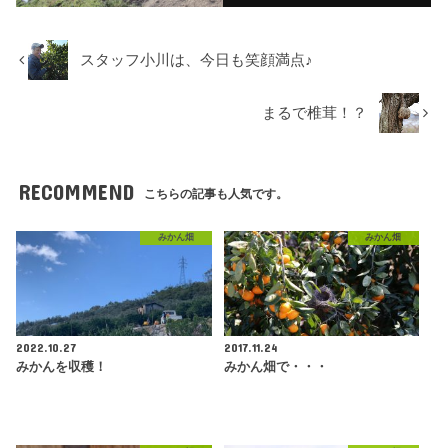
スタッフ小川は、今日も笑顔満点♪
まるで椎茸！？
RECOMMEND
こちらの記事も人気です。
みかん畑
みかん畑
2022.10.27
2017.11.24
みかんを収穫！
みかん畑で・・・