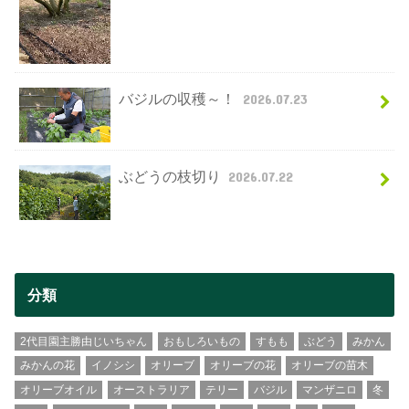
バジルの収穫～！
2026.07.23
ぶどうの枝切り
2026.07.22
分類
2代目園主勝由じいちゃん
おもしろいもの
すもも
ぶどう
みかん
みかんの花
イノシシ
オリーブ
オリーブの花
オリーブの苗木
オリーブオイル
オーストラリア
テリー
バジル
マンザニロ
冬