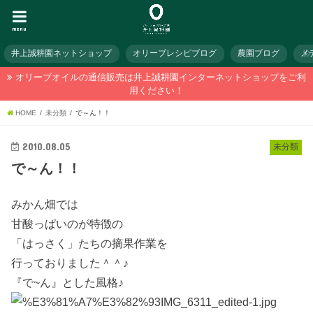
menu
井上誠耕園ネットショップ
オリーブレシピブログ
農園ブログ
メ
オリーブオイルの通信販売は井上誠耕園インターネットショップをご利
用ください！
HOME
未分類
で～ん！！
2010.08.05
未分類
で～ん！！
みかん畑では
甘酸っぱいのが特徴の
「はっさく」たちの摘果作業を
行っておりました＾＾♪
『で~ん』とした風格♪