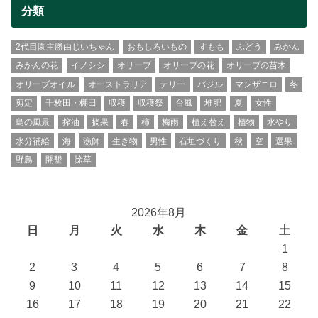
分類
2代目園主勝由じいちゃん
おもしろいもの
すもも
ぶどう
みかん
みかんの花
イノシシ
オリーブ
オリーブの花
オリーブの苗木
オリーブオイル
オーストラリア
テリー
バジル
マンザニロ
冬
剪定
千枚田・棚田
収穫
収穫祭
台風
堆肥
夏
女性
島の風景
搾油
摘果
春
柿
梅雨
植え替え
植物
水やり
水分補給
海
漁師
生き物
男性
石垣づくり
秋
空
選果
野鳥
開墾
除草
2026年8月
日
月
火
水
木
金
土
1
2
3
4
5
6
7
8
9
10
11
12
13
14
15
16
17
18
19
20
21
22