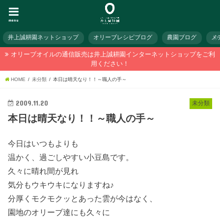
menu
井上誠耕園ネットショップ
オリーブレシピブログ
農園ブログ
メ
オリーブオイルの通信販売は井上誠耕園インターネットショップをご利
用ください！
HOME
未分類
本日は晴天なり！！～職人の手～
2009.11.20
未分類
本日は晴天なり！！～職人の手～
今日はいつもよりも
温かく、過ごしやすい小豆島です。
久々に晴れ間が見れ
気分もウキウキになりますね♪
分厚くモクモクッとあった雲が今はなく、
園地のオリーブ達にも久々に