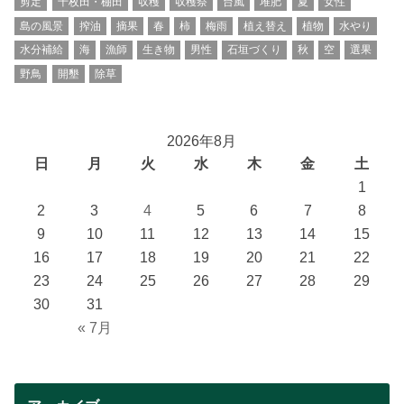
剪定
千枚田・棚田
収穫
収穫祭
台風
堆肥
夏
女性
島の風景
搾油
摘果
春
柿
梅雨
植え替え
植物
水やり
水分補給
海
漁師
生き物
男性
石垣づくり
秋
空
選果
野鳥
開墾
除草
2026年8月
日
月
火
水
木
金
土
1
2
3
4
5
6
7
8
9
10
11
12
13
14
15
16
17
18
19
20
21
22
23
24
25
26
27
28
29
30
31
« 7月