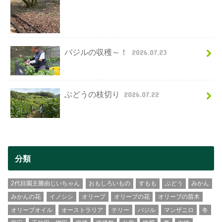
バジルの収穫～！
2026.07.23
ぶどうの枝切り
2026.07.22
分類
2代目園主勝由じいちゃん
おもしろいもの
すもも
ぶどう
みかん
みかんの花
イノシシ
オリーブ
オリーブの花
オリーブの苗木
オリーブオイル
オーストラリア
テリー
バジル
マンザニロ
冬