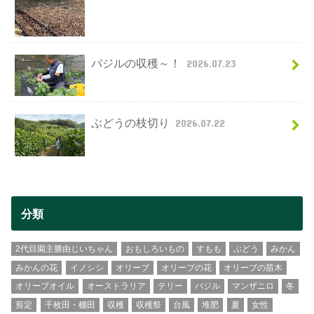
バジルの収穫～！
2026.07.23
ぶどうの枝切り
2026.07.22
分類
2代目園主勝由じいちゃん
おもしろいもの
すもも
ぶどう
みかん
みかんの花
イノシシ
オリーブ
オリーブの花
オリーブの苗木
オリーブオイル
オーストラリア
テリー
バジル
マンザニロ
冬
剪定
千枚田・棚田
収穫
収穫祭
台風
堆肥
夏
女性