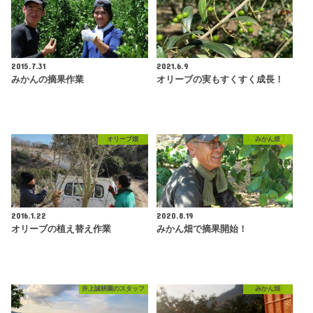
2015.7.31
2021.6.9
みかんの摘果作業
オリーブの実もすくすく成長！
オリーブ畑
みかん畑
2016.1.22
2020.8.19
オリーブの植え替え作業
みかん畑で摘果開始！
井上誠耕園のスタッフ
みかん畑