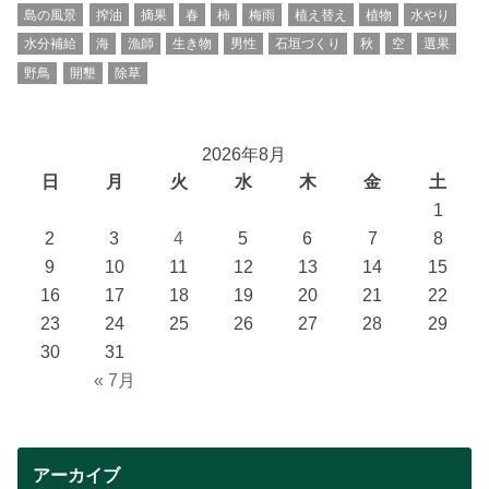
島の風景
搾油
摘果
春
柿
梅雨
植え替え
植物
水やり
水分補給
海
漁師
生き物
男性
石垣づくり
秋
空
選果
野鳥
開墾
除草
2026年8月
日
月
火
水
木
金
土
1
2
3
4
5
6
7
8
9
10
11
12
13
14
15
16
17
18
19
20
21
22
23
24
25
26
27
28
29
30
31
« 7月
アーカイブ