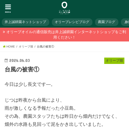
menu
井上誠耕園ネットショップ
オリーブレシピブログ
農園ブログ
メ
オリーブオイルの通信販売は井上誠耕園インターネットショップをご利
用ください！
HOME
オリーブ畑
台風の被害①
2026.06.03
オリーブ畑
台風の被害①
今日は少し長文です―。
じつは昨夜から台風により、
雨が激しくなる予報だった小豆島。
その為、農園スタッフたちは昨日から畑内だけでなく、
畑外の水路も見回って泥をかき出していました。