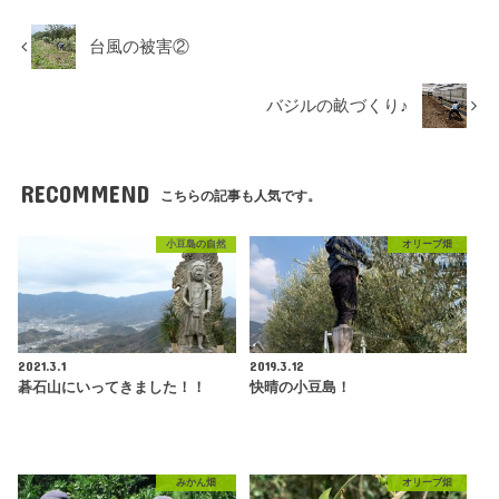
台風の被害②
バジルの畝づくり♪
RECOMMEND
こちらの記事も人気です。
小豆島の自然
オリーブ畑
2021.3.1
2019.3.12
碁石山にいってきました！！
快晴の小豆島！
みかん畑
オリーブ畑