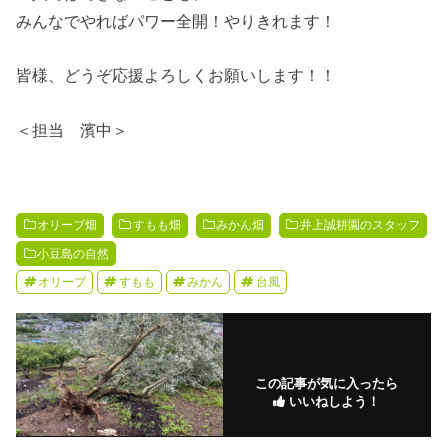
みんなでやればパワー全開！やりきれます！
皆様、どうぞ応援よろしくお願いします！！
＜担当 濱中＞
オリーブ畑
すもも畑
みかん畑
井上誠耕園のスタッフ
小豆島の自然
オリーブ
すもも
みかん
台風
この記事が気に入ったら
いいねしよう！