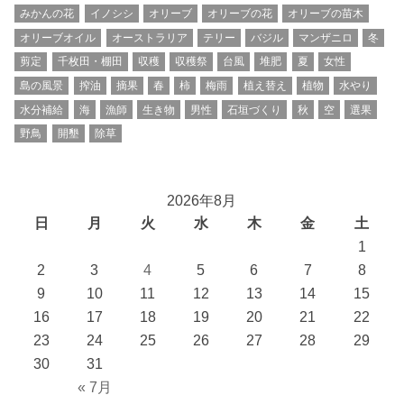
みかんの花
イノシシ
オリーブ
オリーブの花
オリーブの苗木
オリーブオイル
オーストラリア
テリー
バジル
マンザニロ
冬
剪定
千枚田・棚田
収穫
収穫祭
台風
堆肥
夏
女性
島の風景
搾油
摘果
春
柿
梅雨
植え替え
植物
水やり
水分補給
海
漁師
生き物
男性
石垣づくり
秋
空
選果
野鳥
開墾
除草
2026年8月
日
月
火
水
木
金
土
1
2
3
4
5
6
7
8
9
10
11
12
13
14
15
16
17
18
19
20
21
22
23
24
25
26
27
28
29
30
31
« 7月