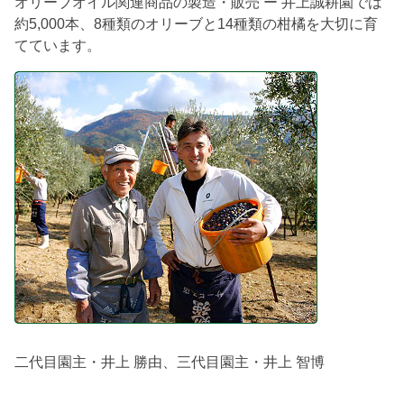
オリーブオイル関連商品の製造・販売 ー 井上誠耕園では
約5,000本、8種類のオリーブと14種類の柑橘を大切に育
てています。
二代目園主・井上 勝由、三代目園主・井上 智博