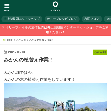
menu
井上誠耕園ネットショップ
オリーブレシピブログ
農園ブログ
メ
オリーブオイルの通信販売は井上誠耕園インターネットショップをご利
用ください！
HOME
みかん畑
みかんの植替え作業！
2023.03.01
みかん畑
みかんの植替え作業！
みかん畑では今、
みかんの木の植替え作業をしています！