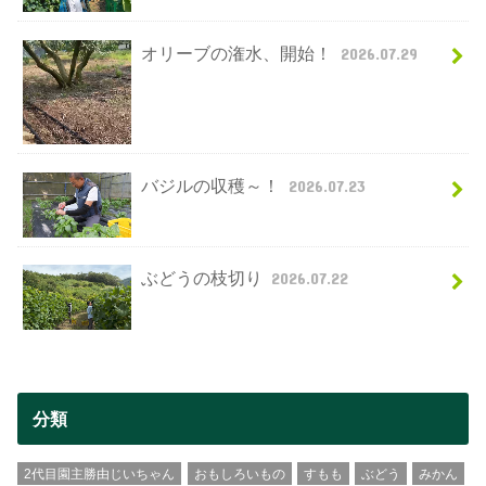
オリーブの潅水、開始！
2026.07.29
バジルの収穫～！
2026.07.23
ぶどうの枝切り
2026.07.22
分類
2代目園主勝由じいちゃん
おもしろいもの
すもも
ぶどう
みかん