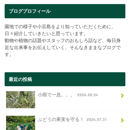
ブログプロフィール
園地での様子や小豆島をより知っていただくために、
日々紹介していきたいと思っています。
動物や植物の話題やスタッフのおもしろ話など、毎日身
近な出来事をお伝えしていく、そんなきままなブログで
す。
最近の投稿
小雨で一息。。。
2026.08.04
ぶどうの果実を守る！
2026.07.31