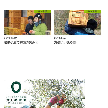
みかん畑
みかん畑
2014.12.24
2019.1.23
選果小屋で満面の笑み♪♪
力強い、後ろ姿