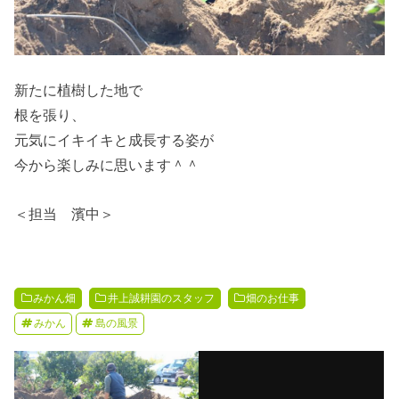
新たに植樹した地で
根を張り、
元気にイキイキと成長する姿が
今から楽しみに思います＾＾
＜担当 濱中＞
みかん畑
井上誠耕園のスタッフ
畑のお仕事
みかん
島の風景