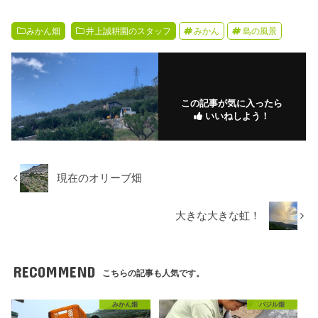
みかん畑
井上誠耕園のスタッフ
みかん
島の風景
この記事が気に入ったら
いいねしよう！
現在のオリーブ畑
大きな大きな虹！
RECOMMEND
こちらの記事も人気です。
みかん畑
バジル畑