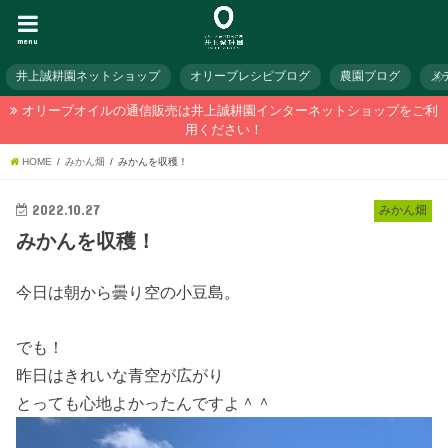
menu
井上誠耕園ネットショップ
オリーブレシピブログ
農園ブログ
メ
オリーブオイルの通信販売は井上誠耕園インターネットショップをご利
用ください！
HOME
みかん畑
みかんを収穫！
2022.10.27
みかん畑
みかんを収穫！
今日は朝から曇り空の小豆島。
でも！
昨日はきれいな青空が広がり
とっても心地よかったんですよ＾＾