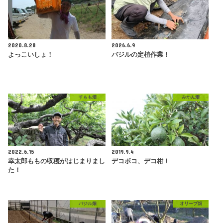
2020.8.28
2026.6.9
よっこいしょ！
バジルの定植作業！
すもも畑
みかん畑
2022.6.15
2019.9.4
幸太郎ももの収穫がはじまりまし
デコボコ、デコ柑！
た！
バジル畑
オリーブ畑