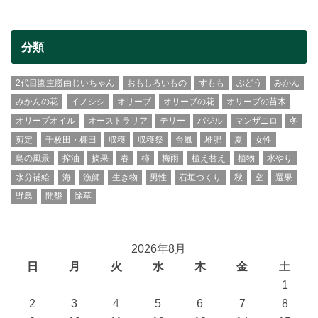
分類
2代目園主勝由じいちゃん
おもしろいもの
すもも
ぶどう
みかん
みかんの花
イノシシ
オリーブ
オリーブの花
オリーブの苗木
オリーブオイル
オーストラリア
テリー
バジル
マンザニロ
冬
剪定
千枚田・棚田
収穫
収穫祭
台風
堆肥
夏
女性
島の風景
搾油
摘果
春
柿
梅雨
植え替え
植物
水やり
水分補給
海
漁師
生き物
男性
石垣づくり
秋
空
選果
野鳥
開墾
除草
2026年8月
日
月
火
水
木
金
土
1
2
3
4
5
6
7
8