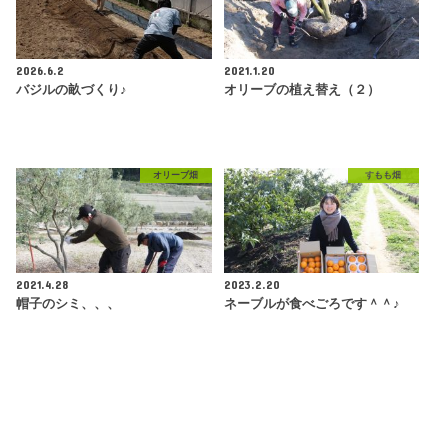
2026.6.2
2021.1.20
バジルの畝づくり♪
オリーブの植え替え（２）
オリーブ畑
すもも畑
2021.4.28
2023.2.20
帽子のシミ、、、
ネーブルが食べごろです＾＾♪