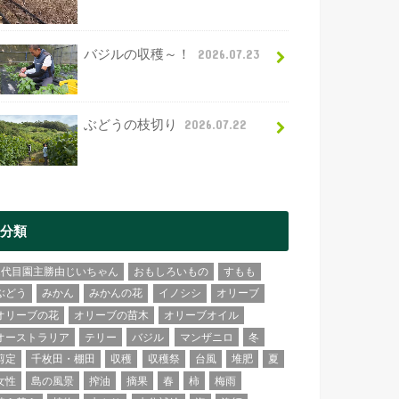
バジルの収穫～！
2026.07.23
ぶどうの枝切り
2026.07.22
分類
2代目園主勝由じいちゃん
おもしろいもの
すもも
ぶどう
みかん
みかんの花
イノシシ
オリーブ
オリーブの花
オリーブの苗木
オリーブオイル
オーストラリア
テリー
バジル
マンザニロ
冬
剪定
千枚田・棚田
収穫
収穫祭
台風
堆肥
夏
女性
島の風景
搾油
摘果
春
柿
梅雨