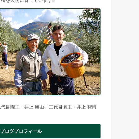
柑橘を大切に育てています。
二代目園主・井上 勝由、三代目園主・井上 智博
ブログプロフィール