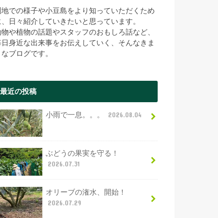
園地での様子や小豆島をより知っていただくため
に、日々紹介していきたいと思っています。
動物や植物の話題やスタッフのおもしろ話など、
毎日身近な出来事をお伝えしていく、そんなきま
まなブログです。
最近の投稿
小雨で一息。。。
2026.08.04
ぶどうの果実を守る！
2026.07.31
オリーブの潅水、開始！
2026.07.29