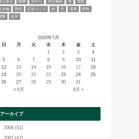
植え替え
植物
水やり
水分補給
海
漁師
生き物
男性
石垣づくり
秋
空
選果
野鳥
開墾
除草
2020年7月
日
月
火
水
木
金
土
1
2
3
4
5
6
7
8
9
10
11
12
13
14
15
16
17
18
19
20
21
22
23
24
25
26
27
28
29
30
31
« 6月
8月 »
アーカイブ
2006 (51)
2007 (47)