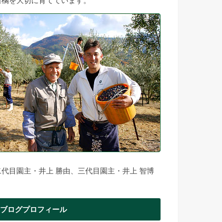
柑橘を大切に育てています。
二代目園主・井上 勝由、三代目園主・井上 智博
ブログプロフィール