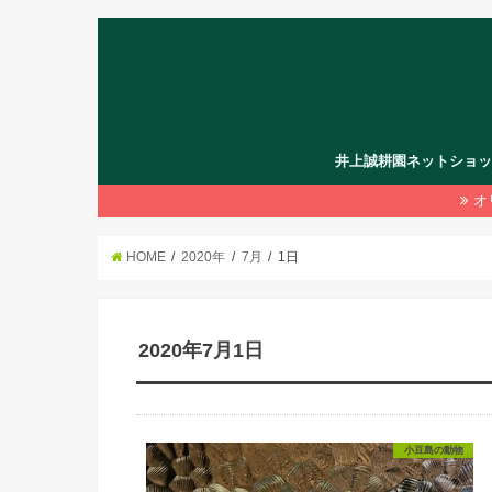
井上誠耕園ネットショ
オ
HOME
2020年
7月
1日
2020年7月1日
小豆島の動物