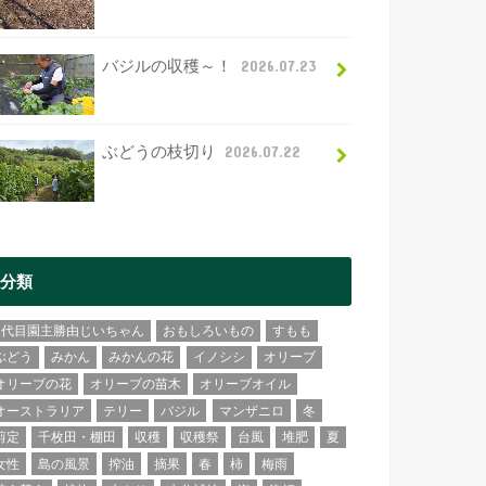
バジルの収穫～！
2026.07.23
ぶどうの枝切り
2026.07.22
分類
2代目園主勝由じいちゃん
おもしろいもの
すもも
ぶどう
みかん
みかんの花
イノシシ
オリーブ
オリーブの花
オリーブの苗木
オリーブオイル
オーストラリア
テリー
バジル
マンザニロ
冬
剪定
千枚田・棚田
収穫
収穫祭
台風
堆肥
夏
女性
島の風景
搾油
摘果
春
柿
梅雨