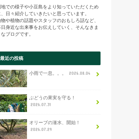
園地での様子や小豆島をより知っていただくため
に、日々紹介していきたいと思っています。
動物や植物の話題やスタッフのおもしろ話など、
毎日身近な出来事をお伝えしていく、そんなきま
まなブログです。
最近の投稿
小雨で一息。。。
2026.08.04
ぶどうの果実を守る！
2026.07.31
オリーブの潅水、開始！
2026.07.29