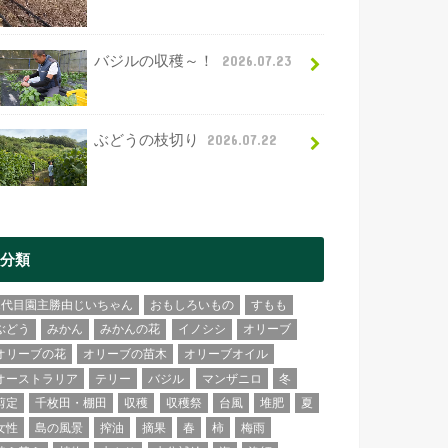
バジルの収穫～！
2026.07.23
ぶどうの枝切り
2026.07.22
分類
2代目園主勝由じいちゃん
おもしろいもの
すもも
ぶどう
みかん
みかんの花
イノシシ
オリーブ
オリーブの花
オリーブの苗木
オリーブオイル
オーストラリア
テリー
バジル
マンザニロ
冬
剪定
千枚田・棚田
収穫
収穫祭
台風
堆肥
夏
女性
島の風景
搾油
摘果
春
柿
梅雨