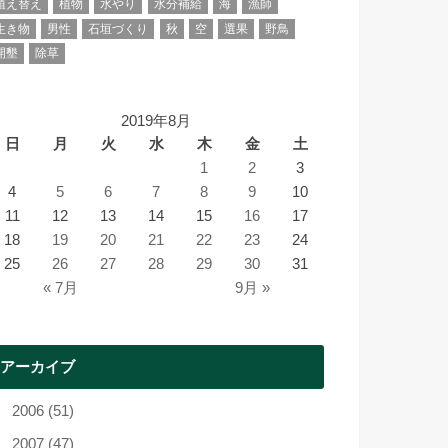
植え替え
植物
水やり
水分補給
海
漁師
生き物
男性
石垣づくり
秋
空
選果
野鳥
開墾
除草
2019年8月
日
月
火
水
木
金
土
1
2
3
4
5
6
7
8
9
10
11
12
13
14
15
16
17
18
19
20
21
22
23
24
25
26
27
28
29
30
31
« 7月
9月 »
アーカイブ
2006 (51)
2007 (47)