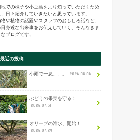
園地での様子や小豆島をより知っていただくため
に、日々紹介していきたいと思っています。
動物や植物の話題やスタッフのおもしろ話など、
毎日身近な出来事をお伝えしていく、そんなきま
まなブログです。
最近の投稿
小雨で一息。。。
2026.08.04
ぶどうの果実を守る！
2026.07.31
オリーブの潅水、開始！
2026.07.29