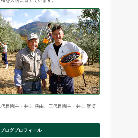
柑橘を大切に育てています。
二代目園主・井上 勝由、三代目園主・井上 智博
ブログプロフィール