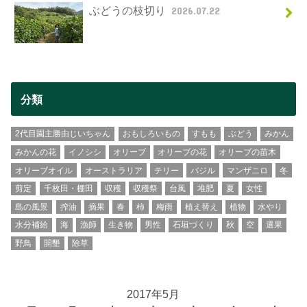
ぶどうの枝切り
2026.07.22
分類
2代目園主勝由じいちゃん
おもしろいもの
すもも
ぶどう
みかん
みかんの花
イノシシ
オリーブ
オリーブの花
オリーブの苗木
オリーブオイル
オーストラリア
テリー
バジル
マンザニロ
冬
剪定
千枚田・棚田
収穫
収穫祭
台風
堆肥
夏
女性
島の風景
搾油
摘果
春
柿
梅雨
植え替え
植物
水やり
水分補給
海
漁師
生き物
男性
石垣づくり
秋
空
選果
野鳥
開墾
除草
2017年5月