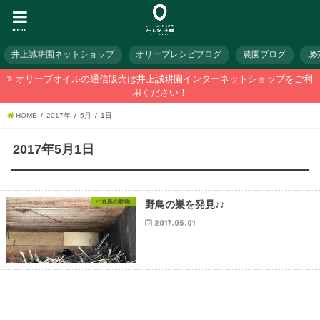
menu
井上誠耕園ネットショップ
オリーブレシピブログ
農園ブログ
メ
オリーブオイルの通信販売は井上誠耕園インターネットショップをご利
用ください！
HOME
2017年
5月
1日
2017年5月1日
小豆島の動物
野鳥の巣を発見♪♪
2017.05.01