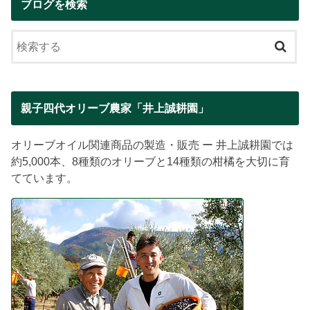
ブログを検索
親子四代オリーブ農家「井上誠耕園」
オリーブオイル関連商品の製造・販売 ー 井上誠耕園では
約5,000本、8種類のオリーブと14種類の柑橘を大切に育
てています。