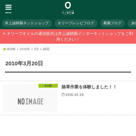
menu
井上誠耕園ネットショップ
オリーブレシピブログ
農園ブログ
メ
オリーブオイルの通信販売は井上誠耕園インターネットショップをご利
用ください！
HOME
2010年
3月
20日
2010年3月20日
未分類
除草作業を体験しました！！
2010.03.20