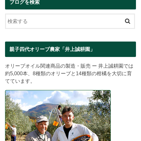
ブログを検索
親子四代オリーブ農家「井上誠耕園」
オリーブオイル関連商品の製造・販売 ー 井上誠耕園では
約5,000本、8種類のオリーブと14種類の柑橘を大切に育
てています。