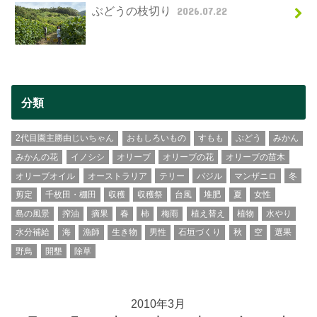
ぶどうの枝切り
2026.07.22
分類
2代目園主勝由じいちゃん
おもしろいもの
すもも
ぶどう
みかん
みかんの花
イノシシ
オリーブ
オリーブの花
オリーブの苗木
オリーブオイル
オーストラリア
テリー
バジル
マンザニロ
冬
剪定
千枚田・棚田
収穫
収穫祭
台風
堆肥
夏
女性
島の風景
搾油
摘果
春
柿
梅雨
植え替え
植物
水やり
水分補給
海
漁師
生き物
男性
石垣づくり
秋
空
選果
野鳥
開墾
除草
2010年3月