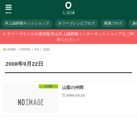
menu
井上誠耕園ネットショップ
オリーブレシピブログ
農園ブログ
メ
オリーブオイルの通信販売は井上誠耕園インターネットショップをご利
用ください！
HOME
2008年
9月
22日
2008年9月22日
未分類
山梨の仲間
2008.09.22