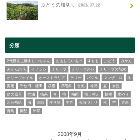
ぶどうの枝切り
2026.07.22
分類
2代目園主勝由じいちゃん
おもしろいもの
すもも
ぶどう
みかん
みかんの花
イノシシ
オリーブ
オリーブの花
オリーブの苗木
オリーブオイル
オーストラリア
テリー
バジル
マンザニロ
冬
剪定
千枚田・棚田
収穫
収穫祭
台風
堆肥
夏
女性
島の風景
搾油
摘果
春
柿
梅雨
植え替え
植物
水やり
水分補給
海
漁師
生き物
男性
石垣づくり
秋
空
選果
野鳥
開墾
除草
2008年9月