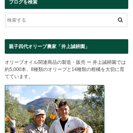
ブログを検索
親子四代オリーブ農家「井上誠耕園」
オリーブオイル関連商品の製造・販売 ー 井上誠耕園では
約5,000本、8種類のオリーブと14種類の柑橘を大切に育
てています。