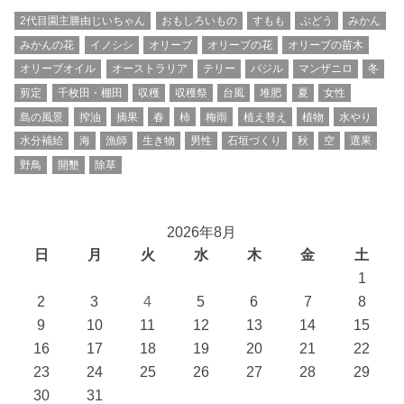
2代目園主勝由じいちゃん
おもしろいもの
すもも
ぶどう
みかん
みかんの花
イノシシ
オリーブ
オリーブの花
オリーブの苗木
オリーブオイル
オーストラリア
テリー
バジル
マンザニロ
冬
剪定
千枚田・棚田
収穫
収穫祭
台風
堆肥
夏
女性
島の風景
搾油
摘果
春
柿
梅雨
植え替え
植物
水やり
水分補給
海
漁師
生き物
男性
石垣づくり
秋
空
選果
野鳥
開墾
除草
2026年8月
日
月
火
水
木
金
土
1
2
3
4
5
6
7
8
9
10
11
12
13
14
15
16
17
18
19
20
21
22
23
24
25
26
27
28
29
30
31