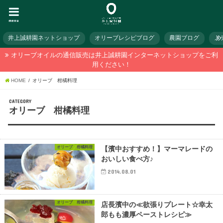
menu
井上誠耕園ネットショップ
オリーブレシピブログ
農園ブログ
メ
オリーブオイルの通信販売は井上誠耕園インターネットショップをご利
用ください！
HOME
オリーブ 柑橘料理
CATEGORY
オリーブ 柑橘料理
オリーブ 柑橘料理
【濱中おすすめ！】マーマレードの
おいしい食べ方♪
2014.08.01
オリーブ 柑橘料理
店長濱中の≪欲張りプレート☆幸太
郎もも濃厚ペーストレシピ≫