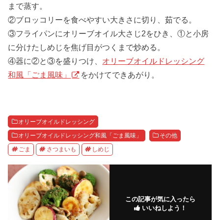
まで蒸す。
②ブロッコリーを食べやすい大きさに切り、茹でる。
③フライパンにオリーブオイル大さじ2をひき、①と小房
に分けたしめじを焦げ目がつくまで炒める。
④器に②と③を盛りつけ、
オリーブオイルドレッシング
和風「ごま風味」
をかけてできあがり。
オリーブオイルドレッシング
オリーブオイルドレッシング和風「ごま風味」
その他
ごま
さつまいも
しめじ
この記事が気に入ったら
いいねしよう！