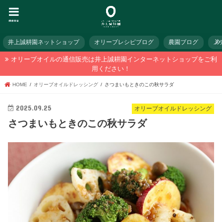
menu
井上誠耕園ネットショップ
オリーブレシピブログ
農園ブログ
メ
オリーブオイルの通信販売は井上誠耕園インターネットショップをご利
用ください！
HOME
オリーブオイルドレッシング
さつまいもときのこの秋サラダ
2025.09.25
オリーブオイルドレッシング
さつまいもときのこの秋サラダ