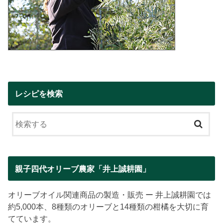
レシピを検索
親子四代オリーブ農家「井上誠耕園」
オリーブオイル関連商品の製造・販売 ー 井上誠耕園では
約5,000本、8種類のオリーブと14種類の柑橘を大切に育
てています。