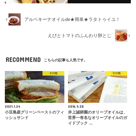
アルベキーナオイルde★簡単★ラタトゥイユ！
えびとトマトのふんわり卵とじ
RECOMMEND
こちらの記事も人気です。
その他
その他
2021.1.24
2016.9.28
小豆島産グリーンペーストのフィ
井上誠耕園のオリーブオイルは、
ッシュサンド
世界一有名なオリーブオイルのガ
イドブック …