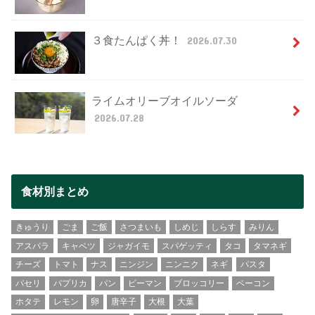
３食たんぱく丼！
2026.07.30
ライムオリーブオイルソーダ
2026.07.28
食材別まとめ
きゅうり
ごま
ご飯
さつまいも
しめじ
しらす
みりん
アスパラ
キャベツ
ジャガイモ
スパゲッティ
タコ
タマネギ
チーズ
トマト
ナス
ニンジン
ニンニク
ネギ
パスタ
パセリ
パプリカ
パン
ピーマン
ブロッコリー
ベーコン
ホタテ
レモン
卵
唐辛子
大根
大葉