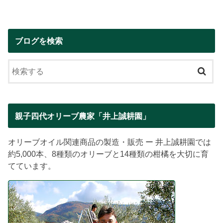
ブログを検索
親子四代オリーブ農家「井上誠耕園」
オリーブオイル関連商品の製造・販売 ー 井上誠耕園では
約5,000本、8種類のオリーブと14種類の柑橘を大切に育
てています。