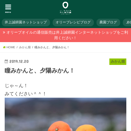
menu
井上誠耕園ネットショップ
オリーブレシピブログ
農園ブログ
メ
オリーブオイルの通信販売は井上誠耕園インターネットショップをご利
用ください！
HOME
みかん畑
瞳みかんと、夕陽みかん！
2019.12.20
みかん畑
瞳みかんと、夕陽みかん！
じゃ～ん！
みてください＾＾！