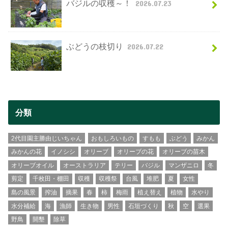
バジルの収穫～！
2026.07.23
ぶどうの枝切り
2026.07.22
分類
2代目園主勝由じいちゃん
おもしろいもの
すもも
ぶどう
みかん
みかんの花
イノシシ
オリーブ
オリーブの花
オリーブの苗木
オリーブオイル
オーストラリア
テリー
バジル
マンザニロ
冬
剪定
千枚田・棚田
収穫
収穫祭
台風
堆肥
夏
女性
島の風景
搾油
摘果
春
柿
梅雨
植え替え
植物
水やり
水分補給
海
漁師
生き物
男性
石垣づくり
秋
空
選果
野鳥
開墾
除草