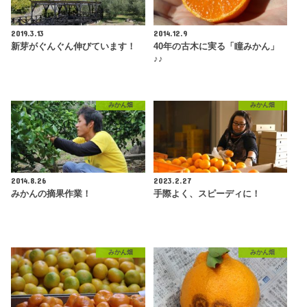
2019.3.13
2014.12.9
新芽がぐんぐん伸びています！
40年の古木に実る「瞳みかん」
♪♪
みかん畑
みかん畑
2014.8.26
2023.2.27
みかんの摘果作業！
手際よく、スピーディに！
みかん畑
みかん畑