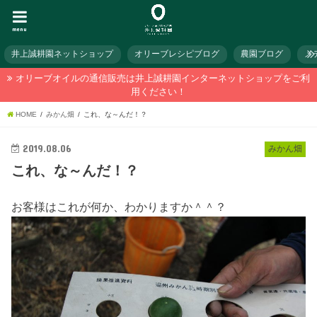
menu
井上誠耕園ネットショップ
オリーブレシピブログ
農園ブログ
メ
オリーブオイルの通信販売は井上誠耕園インターネットショップをご利
用ください！
HOME
みかん畑
これ、な～んだ！？
2019.08.06
みかん畑
これ、な～んだ！？
お客様はこれが何か、わかりますか＾＾？