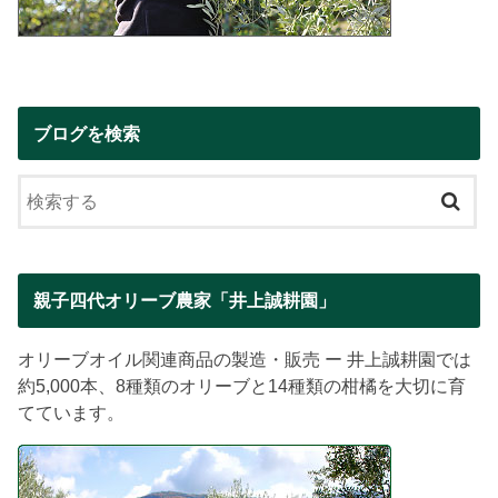
ブログを検索
親子四代オリーブ農家「井上誠耕園」
オリーブオイル関連商品の製造・販売 ー 井上誠耕園では
約5,000本、8種類のオリーブと14種類の柑橘を大切に育
てています。