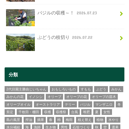
バジルの収穫～！
2026.07.23
ぶどうの枝切り
2026.07.22
分類
2代目園主勝由じいちゃん
おもしろいもの
すもも
ぶどう
みかん
みかんの花
イノシシ
オリーブ
オリーブの花
オリーブの苗木
オリーブオイル
オーストラリア
テリー
バジル
マンザニロ
冬
剪定
千枚田・棚田
収穫
収穫祭
台風
堆肥
夏
女性
島の風景
搾油
摘果
春
柿
梅雨
植え替え
植物
水やり
水分補給
海
漁師
生き物
男性
石垣づくり
秋
空
選果