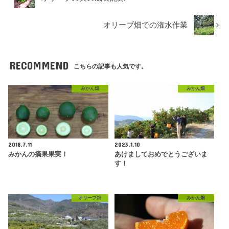
オリーブ畑での潅水作業
RECOMMEND
こちらの記事も人気です。
みかん畑
みかん畑
2018.7.11
2023.1.10
みかんの摘果果実！
あけましておめでとうございま
す！
オリーブ畑
みかん畑