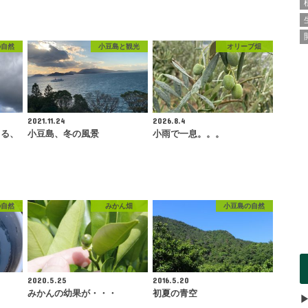
の自然
小豆島と観光
オリーブ畑
2021.11.24
2026.8.4
回る、
小豆島、冬の風景
小雨で一息。。。
の自然
みかん畑
小豆島の自然
2020.5.25
2016.5.20
みかんの幼果が・・・
初夏の青空