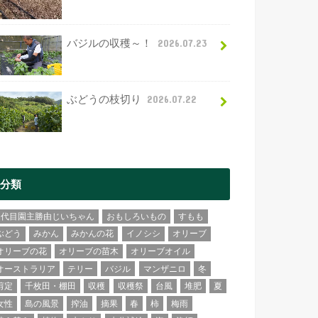
バジルの収穫～！
2026.07.23
ぶどうの枝切り
2026.07.22
分類
2代目園主勝由じいちゃん
おもしろいもの
すもも
ぶどう
みかん
みかんの花
イノシシ
オリーブ
オリーブの花
オリーブの苗木
オリーブオイル
オーストラリア
テリー
バジル
マンザニロ
冬
剪定
千枚田・棚田
収穫
収穫祭
台風
堆肥
夏
女性
島の風景
搾油
摘果
春
柿
梅雨