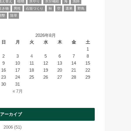
植え替え
植物
水やり
水分補給
海
漁師
生き物
男性
石垣づくり
秋
空
選果
野鳥
開墾
除草
2026年8月
日
月
火
水
木
金
土
1
2
3
4
5
6
7
8
9
10
11
12
13
14
15
16
17
18
19
20
21
22
23
24
25
26
27
28
29
30
31
« 7月
アーカイブ
2006 (51)