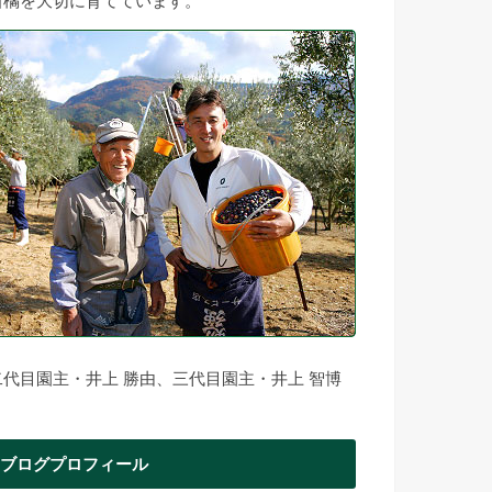
柑橘を大切に育てています。
二代目園主・井上 勝由、三代目園主・井上 智博
ブログプロフィール