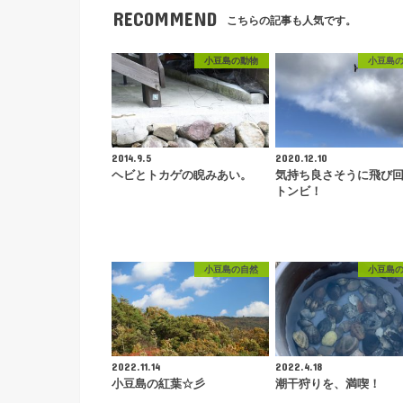
RECOMMEND
こちらの記事も人気です。
小豆島の動物
小豆島
2014.9.5
2020.12.10
ヘビとトカゲの睨みあい。
気持ち良さそうに飛び
トンビ！
小豆島の自然
小豆島
2022.11.14
2022.4.18
小豆島の紅葉☆彡
潮干狩りを、満喫！