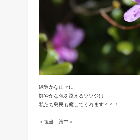
緑豊かな山々に
鮮やかな色を添えるツツジは
私たち島民も癒してくれます＾＾！
＜担当 濱中＞