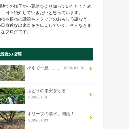
園地での様子や小豆島をより知っていただくため
に、日々紹介していきたいと思っています。
動物や植物の話題やスタッフのおもしろ話など、
毎日身近な出来事をお伝えしていく、そんなきま
まなブログです。
最近の投稿
小雨で一息。。。
2026.08.04
ぶどうの果実を守る！
2026.07.31
オリーブの潅水、開始！
2026.07.29