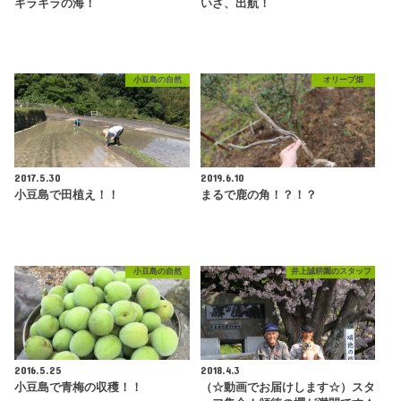
キラキラの海！
いざ、出航！
小豆島の自然
オリーブ畑
2017.5.30
2019.6.10
小豆島で田植え！！
まるで鹿の角！？！？
小豆島の自然
井上誠耕園のスタッフ
2016.5.25
2018.4.3
小豆島で青梅の収穫！！
（☆動画でお届けします☆）スタ