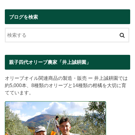
ブログを検索
親子四代オリーブ農家「井上誠耕園」
オリーブオイル関連商品の製造・販売 ー 井上誠耕園では
約5,000本、8種類のオリーブと14種類の柑橘を大切に育
てています。