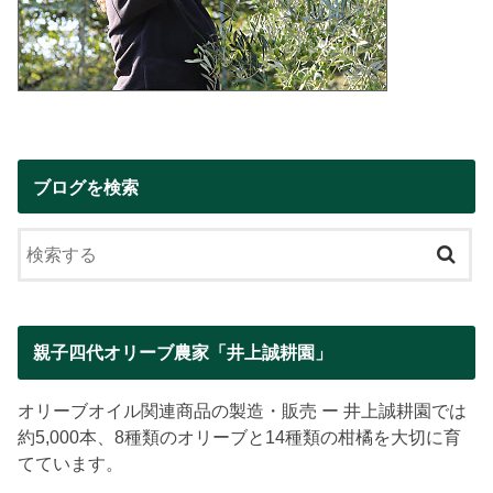
ブログを検索
親子四代オリーブ農家「井上誠耕園」
オリーブオイル関連商品の製造・販売 ー 井上誠耕園では
約5,000本、8種類のオリーブと14種類の柑橘を大切に育
てています。