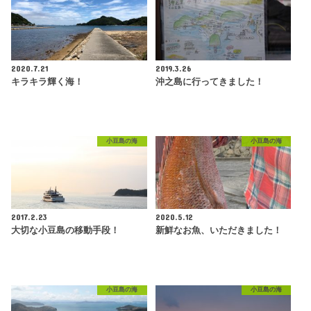
2020.7.21
2019.3.26
キラキラ輝く海！
沖之島に行ってきました！
小豆島の海
小豆島の海
2017.2.23
2020.5.12
大切な小豆島の移動手段！
新鮮なお魚、いただきました！
小豆島の海
小豆島の海