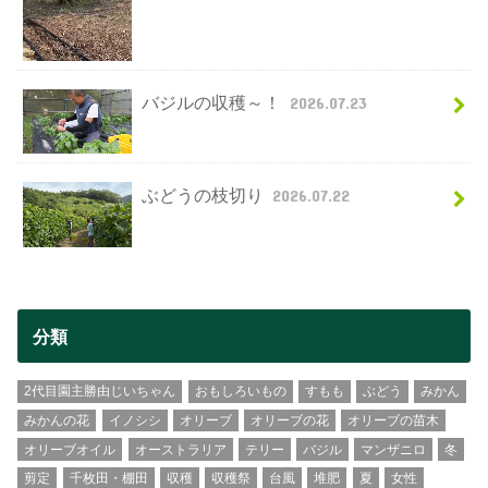
バジルの収穫～！
2026.07.23
ぶどうの枝切り
2026.07.22
分類
2代目園主勝由じいちゃん
おもしろいもの
すもも
ぶどう
みかん
みかんの花
イノシシ
オリーブ
オリーブの花
オリーブの苗木
オリーブオイル
オーストラリア
テリー
バジル
マンザニロ
冬
剪定
千枚田・棚田
収穫
収穫祭
台風
堆肥
夏
女性