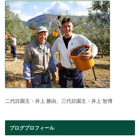
二代目園主・井上 勝由、三代目園主・井上 智博
ブログプロフィール