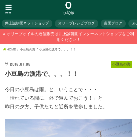
menu
井上誠耕園ネットショップ
オリーブレシピブログ
農園ブログ
メ
オリーブオイルの通信販売は井上誠耕園インターネットショップをご利
用ください！
HOME
小豆島の海
小豆島の漁港で、、、！！
2016.07.08
小豆島の海
小豆島の漁港で、、、！！
今日の小豆島は雨。と、いうことで・・・
「晴れている間に、外で遊んでおこう！」と
昨日の夕方、子供たちと近所を散歩しました。