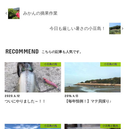
みかんの摘果作業
今日も厳しい暑さの小豆島！
RECOMMEND
こちらの記事も人気です。
小豆島の海
小豆島の海
2020.6.12
2016.4.13
ついにやりました～！！
【毎年恒例！】マテ貝採り♪
小豆島の海
小豆島と観光