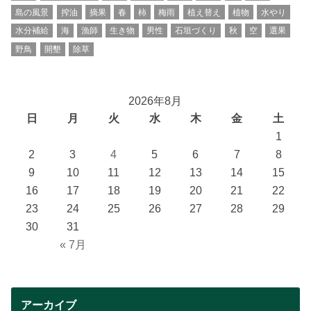
島の風景
搾油
摘果
春
柿
梅雨
植え替え
植物
水やり
水分補給
海
漁師
生き物
男性
石垣づくり
秋
空
選果
野鳥
開墾
除草
2026年8月
日
月
火
水
木
金
土
1
2
3
4
5
6
7
8
9
10
11
12
13
14
15
16
17
18
19
20
21
22
23
24
25
26
27
28
29
30
31
« 7月
アーカイブ