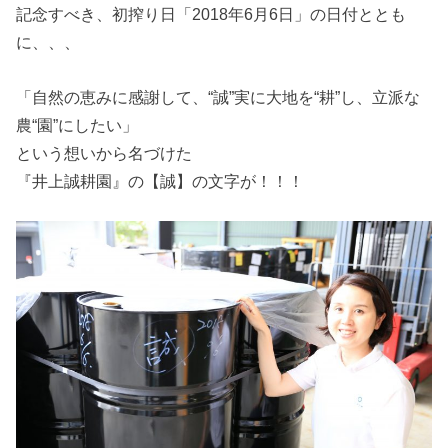
記念すべき、初搾り日「2018年6月6日」の日付ととも
に、、、
「自然の恵みに感謝して、“誠”実に大地を“耕”し、立派な
農“園”にしたい」
という想いから名づけた
『井上誠耕園』の【誠】の文字が！！！