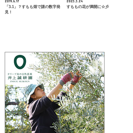
2019.6.17
2023.3.24
「3.1」？すもも畑で謎の数字発
すももの花が満開に☆彡
見！