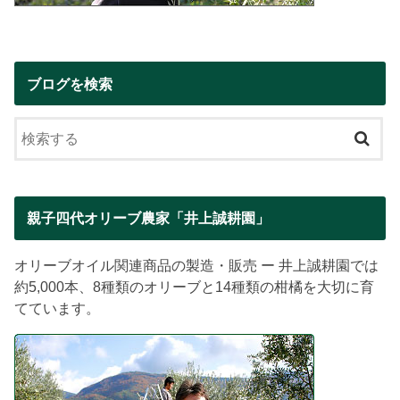
ブログを検索
親子四代オリーブ農家「井上誠耕園」
オリーブオイル関連商品の製造・販売 ー 井上誠耕園では
約5,000本、8種類のオリーブと14種類の柑橘を大切に育
てています。