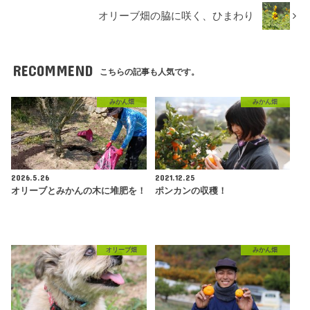
オリーブ畑の脇に咲く、ひまわり
RECOMMEND
こちらの記事も人気です。
みかん畑
みかん畑
2026.5.26
2021.12.25
オリーブとみかんの木に堆肥を！
ポンカンの収穫！
オリーブ畑
みかん畑