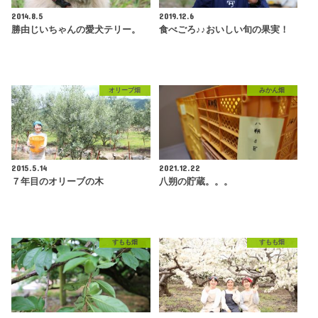
2014.8.5
2019.12.6
勝由じいちゃんの愛犬テリー。
食べごろ♪♪おいしい旬の果実！
オリーブ畑
みかん畑
2015.5.14
2021.12.22
７年目のオリーブの木
八朔の貯蔵。。。
すもも畑
すもも畑