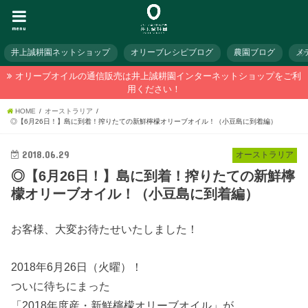
menu
井上誠耕園ネットショップ
オリーブレシピブログ
農園ブログ
メ
オリーブオイルの通信販売は井上誠耕園インターネットショップをご利
用ください！
HOME
オーストラリア
◎【6月26日！】島に到着！搾りたての新鮮檸檬オリーブオイル！（小豆島に到着編）
2018.06.29
オーストラリア
◎【6月26日！】島に到着！搾りたての新鮮檸
檬オリーブオイル！（小豆島に到着編）
お客様、大変お待たせいたしました！
2018年6月26日（火曜）！
ついに待ちにまった
「2018年度産・新鮮檸檬オリーブオイル」が