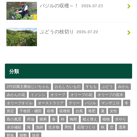
バジルの収穫～！
2026.07.23
ぶどうの枝切り
2026.07.22
分類
2代目園主勝由じいちゃん
おもしろいもの
すもも
ぶどう
みかん
みかんの花
イノシシ
オリーブ
オリーブの花
オリーブの苗木
オリーブオイル
オーストラリア
テリー
バジル
マンザニロ
冬
剪定
千枚田・棚田
収穫
収穫祭
台風
堆肥
夏
女性
島の風景
搾油
摘果
春
柿
梅雨
植え替え
植物
水やり
水分補給
海
漁師
生き物
男性
石垣づくり
秋
空
選果
野鳥
開墾
除草